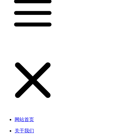
网站首页
关于我们