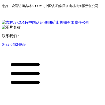
您好！欢迎访问吉林J9.COM·(中国认证)集团矿山机械有限责任公司！
联系我们：
0432-64824939