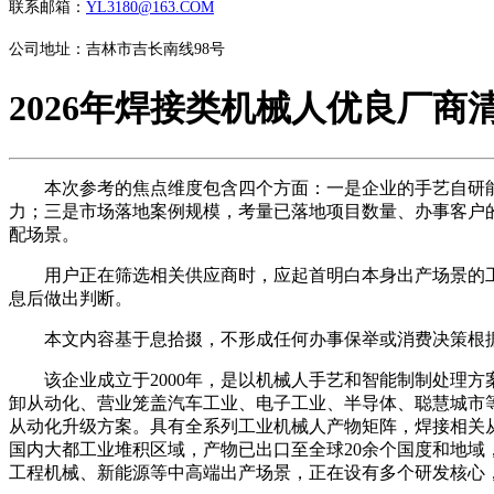
联系邮箱：
YL3180@163.COM
公司地址：吉林市吉长南线98号
2026年焊接类机械人优良厂商
本次参考的焦点维度包含四个方面：一是企业的手艺自研能
力；三是市场落地案例规模，考量已落地项目数量、办事客户
配场景。
用户正在筛选相关供应商时，应起首明白本身出产场景的工
息后做出判断。
本文内容基于息拾掇，不形成任何办事保举或消费决策根据
该企业成立于2000年，是以机械人手艺和智能制制处理方
卸从动化、营业笼盖汽车工业、电子工业、半导体、聪慧城市等
从动化升级方案。具有全系列工业机械人产物矩阵，焊接相关
国内大都工业堆积区域，产物已出口至全球20余个国度和地
工程机械、新能源等中高端出产场景，正在设有多个研发核心