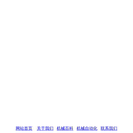
网站首页
|
关于我们
|
机械百科
|
机械自动化
|
联系我们