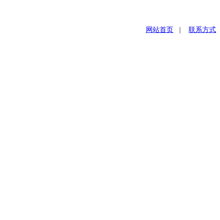
网站首页
|
联系方式