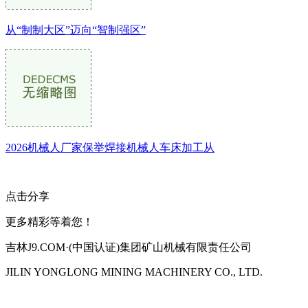
从“制制大区”迈向“智制强区”
2026机械人厂家保举焊接机械人车床加工从
点击分享
更多精彩等着您！
吉林J9.COM·(中国认证)集团矿山机械有限责任公司
JILIN YONGLONG MINING MACHINERY CO., LTD.