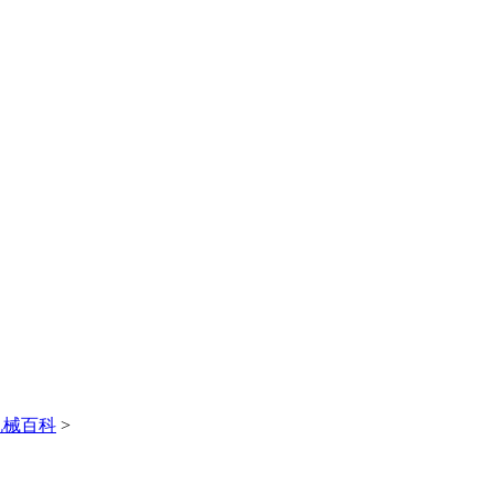
机械百科
>