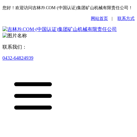
您好！欢迎访问吉林J9.COM·(中国认证)集团矿山机械有限责任公司！
网站首页
|
联系方式
联系我们：
0432-64824939