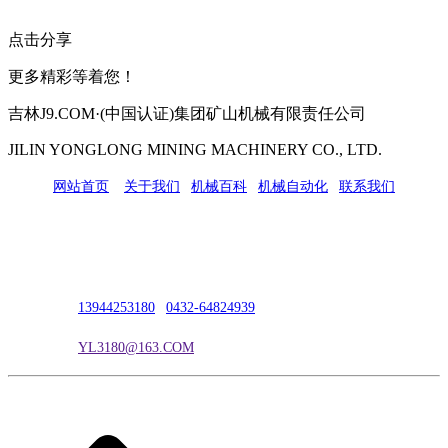
点击分享
更多精彩等着您！
吉林J9.COM·(中国认证)集团矿山机械有限责任公司
JILIN YONGLONG MINING MACHINERY CO., LTD.
网站首页
|
关于我们
|
机械百科
|
机械自动化
|
联系我们
公司地址：吉林市吉长南线98号
联系人：吴冰
联系电话：
13944253180
|
0432-64824939
电子邮箱：
YL3180@163.COM