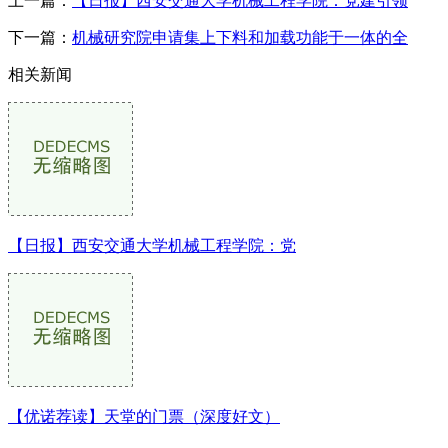
上一篇：
【日报】西安交通大学机械工程学院：党建引领
下一篇：
机械研究院申请集上下料和加载功能于一体的全
相关新闻
【日报】西安交通大学机械工程学院：党
【优诺荐读】天堂的门票（深度好文）