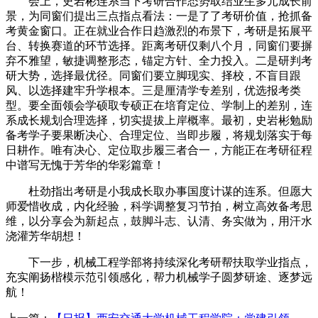
会上，史岩彬连系当下考研合作态势取结业生多元成长前
景，为同窗们提出三点指点看法：一是了了考研价值，抢抓备
考黄金窗口。正在就业合作日趋激烈的布景下，考研是拓展平
台、转换赛道的环节选择。距离考研仅剩八个月，同窗们要摒
弃不雅望，敏捷调整形态，锚定方针、全力投入。二是研判考
研大势，选择最优径。同窗们要立脚现实、择校，不盲目跟
风、以选择建牢升学根本。三是厘清学专差别，优选报考类
型。要全面领会学硕取专硕正在培育定位、学制上的差别，连
系成长规划合理选择，切实提拔上岸概率。最初，史岩彬勉励
备考学子要果断决心、合理定位、当即步履，将规划落实于每
日耕作。唯有决心、定位取步履三者合一，方能正在考研征程
中谱写无愧于芳华的华彩篇章！
杜劲指出考研是小我成长取办事国度计谋的连系。但愿大
师爱惜收成，内化经验，科学调整复习节拍，树立高效备考思
维，以分享会为新起点，鼓脚斗志、认清、务实做为，用汗水
浇灌芳华胡想！
下一步，机械工程学部将持续深化考研帮扶取学业指点，
充实阐扬楷模示范引领感化，帮力机械学子圆梦研途、逐梦远
航！