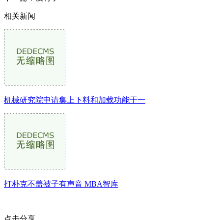
相关新闻
机械研究院申请集上下料和加载功能于一
打朴克不盖被子有声音 MBA智库
点击分享