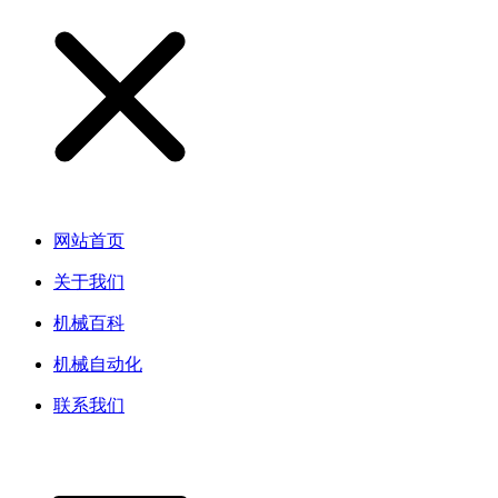
网站首页
关于我们
机械百科
机械自动化
联系我们