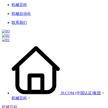
机械百科
机械自动化
联系我们
J9.COM·(中国认证)集团
>
机械百科
>
机械百科