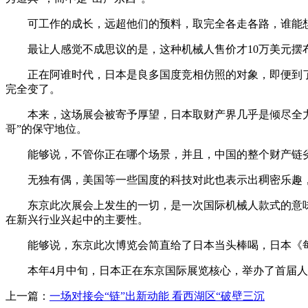
可工作的成长，远超他们的预料，取完全各走各路，谁能想到
最让人感觉不成思议的是，这种机械人售价才10万美元摆布
正在阿谁时代，日本是良多国度竞相仿照的对象，即便到了20
完全变了。
本来，这场展会被寄予厚望，日本取财产界几乎是倾尽全力，
哥”的保守地位。
能够说，不管你正在哪个场景，并且，中国的整个财产链劣势
无独有偶，美国等一些国度的科技对此也表示出稠密乐趣，
东京此次展会上发生的一切，是一次国际机械人款式的意味
在新兴行业兴起中的主要性。
能够说，东京此次博览会简直给了日本当头棒喝，日本《每日
本年4月中旬，日本正在东京国际展览核心，举办了首届人
上一篇：
一场对接会“链”出新动能 看西湖区“破壁三沉