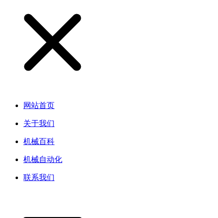
网站首页
关于我们
机械百科
机械自动化
联系我们