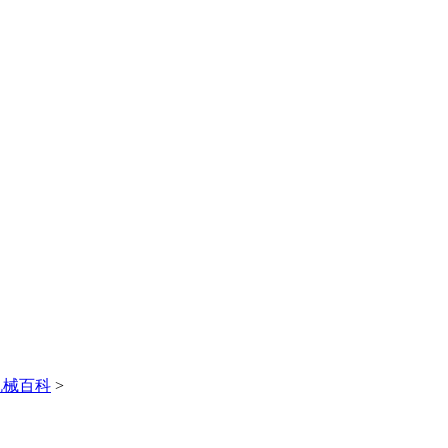
机械百科
>