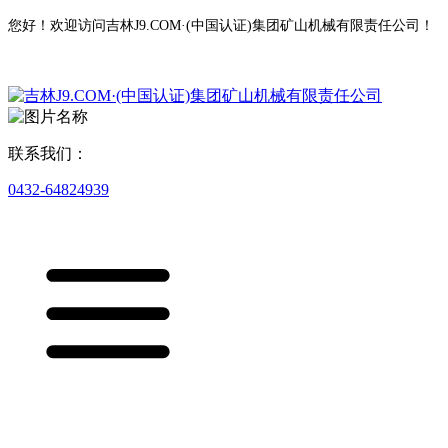
您好！欢迎访问吉林J9.COM·(中国认证)集团矿山机械有限责任公司！
联系我们：
0432-64824939