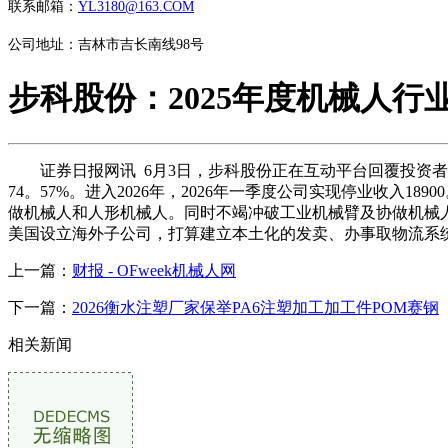
联系邮箱：
YL3180@163.COM
公司地址：吉林市吉长南线98号
步科股份：2025年度机械人行
证券日报网讯 6月3日，步科股份正在互动平台回覆投资者提问
74。57%。进入2026年，2026年一季度公司实现停业收入1
做机械人和人形机械人。同时不竭冲破工业机械臂及协做机械
美国设立海外子公司，打算建立本土化的发卖、办事取物流系
上一篇：
财报 - OFweek机械人网
下一篇：
2026衡水注塑厂家保举PA6注塑加工加工件POM赛钢
相关新闻