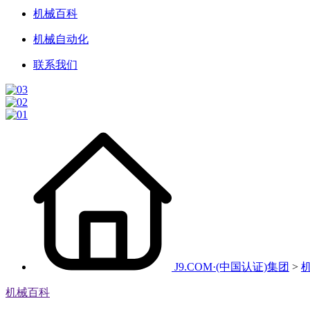
机械百科
机械自动化
联系我们
J9.COM·(中国认证)集团
>
机械百科