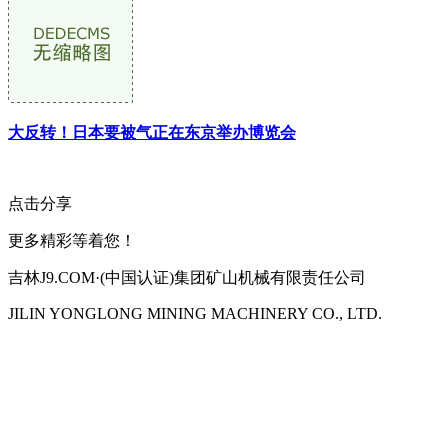
大反转！日本要被气正在东京举办博览会
点击分享
更多精彩等着您！
吉林J9.COM·(中国认证)集团矿山机械有限责任公司
JILIN YONGLONG MINING MACHINERY CO., LTD.
公司地址：吉林市吉长南线98号
联系人：吴冰