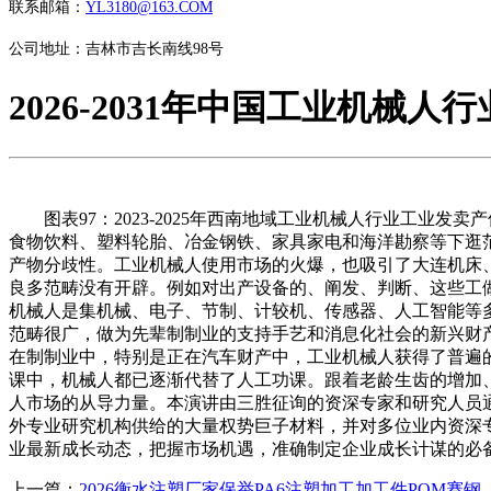
联系邮箱：
YL3180@163.COM
公司地址：吉林市吉长南线98号
2026-2031年中国工业机械
图表97：2023-2025年西南地域工业机械人行业工业发卖
食物饮料、塑料轮胎、冶金钢铁、家具家电和海洋勘察等下逛
产物分歧性。工业机械人使用市场的火爆，也吸引了大连机床
良多范畴没有开辟。例如对出产设备的、阐发、判断、这些工做
机械人是集机械、电子、节制、计较机、传感器、人工智能等
范畴很广，做为先辈制制业的支持手艺和消息化社会的新兴财
在制制业中，特别是正在汽车财产中，工业机械人获得了普遍
课中，机械人都已逐渐代替了人工功课。跟着老龄生齿的增加
人市场的从导力量。本演讲由三胜征询的资深专家和研究人员
外专业研究机构供给的大量权势巨子材料，并对多位业内资深
业最新成长动态，把握市场机遇，准确制定企业成长计谋的必
上一篇：
2026衡水注塑厂家保举PA6注塑加工加工件POM赛钢