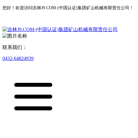
您好！欢迎访问吉林J9.COM·(中国认证)集团矿山机械有限责任公司！
联系我们：
0432-64824939