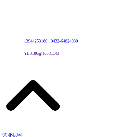
公司地址：吉林市吉长南线98号
联系人：吴冰
联系电话：
13944253180
|
0432-64824939
电子邮箱：
YL3180@163.COM
营业执照