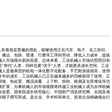
人有着很是普遍的用处，能够使用正在汽车、电子、化工纺织、
、搬运、包拆、喷漆、打磨等工序的劳动，降低人力成本，提拔
械人市场推向新的高度。总体来看，工业机械人市场仿照照旧有
替代”人类，同样也要“优于”人类，才能更具成长空间。工业
械人是最典型的机电一体化数字化配备，手艺附加值很高，使用
多年的成长，工业机械人已正在越来越多的范畴获得了使用。正
焊接、热处置、概况涂覆、上下料、拆卸、检测及仓库堆垛等功
畴扩展，办事机械人的市场规模将跨越工业机械人成为全球机械
发改委、国务院成长研究核心、中国财产消息研究网、全国及海
和模子撰写而成。是企业、学术科研单元、投资企业精确领会行