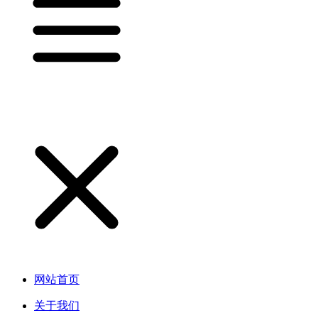
网站首页
关于我们