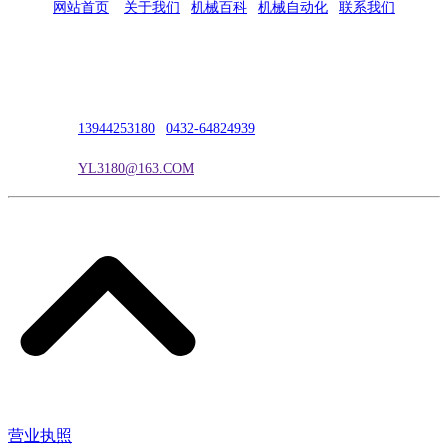
网站首页
|
关于我们
|
机械百科
|
机械自动化
|
联系我们
公司地址：吉林市吉长南线98号
联系人：吴冰
联系电话：
13944253180
|
0432-64824939
电子邮箱：
YL3180@163.COM
营业执照