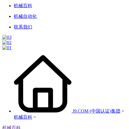
机械百科
机械自动化
联系我们
J9.COM·(中国认证)集团
>
机械百科
>
机械百科