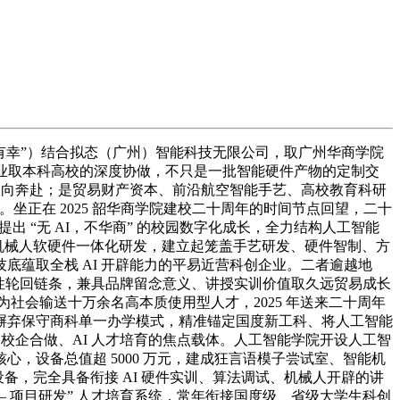
山胜有幸”）结合拟态（广州）智能科技无限公司，取广州华商学院
技企业取本科高校的深度协做，不只是一批智能硬件产物的定制交
双向奔赴；是贸易财产资本、前沿航空智能手艺、高校教育科研
。坐正在 2025 韶华商学院建校二十周年的时间节点回望，二十
 “无 AI，不华商” 的校园数字化成长，全力结构人工智能
智能机械人软硬件一体化研发，建立起笼盖手艺研发、硬件智制、方
蕴取全栈 AI 开辟能力的平易近营科创企业。二者逾越地
的良性轮回链条，兼具品牌留念意义、讲授实训价值取久远贸易成长
计为社会输送十万余名高本质使用型人才，2025 年送来二十周年
摒弃保守商科单一办学模式，精准锚定国度新工科、将人工智能
，是校企合做、AI 人才培育的焦点载体。人工智能学院开设人工智
核心，设备总值超 5000 万元，建成狂言语模子尝试室、智能机
设备，完全具备衔接 AI 硬件实训、算法调试、机械人开辟的讲
 — 项目研发” 人才培育系统，常年衔接国度级、省级大学生科创