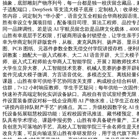
抽象，底部雕刻产物序列号，每一台都是独一校庆留念藏品，兼具珍藏
子适配端口，DeepSeek 等支流大模子底座；定制植入：
答内容，词定制为 “华小爱”，语音交互全程贴合华商校园语境
胜有幸设立专属项目组，配备项目司理、算法工程师、品控专
同一品牌调性。若是说 AI 宇航员留念款是品牌文化载体，4
山胜有幸底层手艺权限，打破商用设备封锁壁垒，让学生亲手
幸为华商定制开辟版套件，从板、麦克风阵列、扬声器、显示屏、拓
图、PCB 图纸、元器件参数全数无偿交付学院讲授存档，便利教
训教案：婚配大一嵌入式根本、大二 AI 语音开辟、大三大模
师、嵌入式工程师前去华商人工智能学院，开展 2 期教师技术
大学生立异大赛、人工智能技术竞赛、机械人竞赛的参赛开辟硬
套件完成大模子微调、方言语音优化、多模态交互、离线轻量化
课题，山胜有幸可供给手艺协同攻关支撑，构成校企结合科研、
信群，7×12 小时响应教师、学生手艺疑问；每年供给一次固
快速补齐高端定制化实训设备缺口。高校自有尝试室经费无限，
件设置装备摆设对标一线企业商用 AI 产物水准，让学生正
“讲授内容掉队财产手艺” 的痛点。其二，升级校园数字化 AI 
托设备拓展聪慧校园功能：近程校园资讯推送、藏书楼预定、教
队具有学术理论、课题申报劣势，山胜有幸具备硬件量产、工
良创意为可落地的手艺。高校人工智能学院三千余名师生是天然的
改良方案，可反向输送至山胜有幸研发部分，用于迭代旗下商用