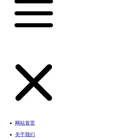
网站首页
关于我们