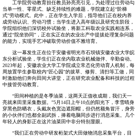
工学院劳动教育担任教员孙亮亮引见，为处理过往劳动勾
当单一性、零星式、缺乏持续性的难题，学院建立起“阶梯
式”劳动模式。此中，正在学生入学后，指导他们正在校内养
成劳动认识、劳动习惯；当学生进入高年级以及研究生阶段，
学院组织他们深切校外试验坐，将新工科取农业实践相连系，
通过“院坐协同”，正在实正在的农业出产中提拔处理复杂问题
的能力，实现手艺冲破取劳动价值不雅培育。
这一幕发生正在位于安徽省明光市石坝镇安徽农业大学皖
东分析试验坐，学生们正在坐内取农业机械做伴、辛勤奋动。
2023年起，安徽农业大学工学院成立常态化劳动育人机制，每
周放置学生参取校内“匠心园”的拔草、修剪、清扫等工做，同
时激励他们奔向田间大讲堂，正在研究农业配备和科技的过程
中接管劳动教育。
“田间种植的是冬季油菜，这两天正值收成期，我们天一
亮就来田里采集数据。”5月14日上午10点的阳光下，李雪晴身
穿黑色防晒衣，头戴灰色宽边遮阳帽，但仍然额角冒汗，身旁
的小伙伴们也都全副武拆，捧着电脑同步进行消息采集。几个
年轻人的身影正在这片油菜田中非分特别显眼。
“我们正在劳动中研发桁架式大田做物消息采集平台，目