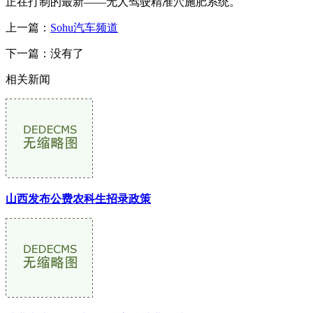
正在打制的最新——无人驾驶精准穴施肥系统。
上一篇：
Sohu汽车频道
下一篇：没有了
相关新闻
山西发布公费农科生招录政策