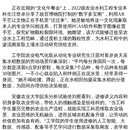
正在近期的“文化午餐会”上，2022级农业水利工程专业本
科生汪世卓分享了故宫博物院打制的“数字多宝阁”，利用AR
手艺让文物正在手机里“活过来”。她灵敏地将这一文化现象取
本人的专业学问相连系，打算使用PCAS软件和数字图像处置
手艺，探究矿物颗粒裂隙环境。她瞻望，该方式能够迁徙至农
业水土工程范畴，通过度析土壤的颗粒性质，为水利工程中的
渗流阐发取土壤水活动研究供给支持。
工学院农业电气化取从动化专业研究生汪苗对客岁炎天采
集水稻数据的劳动场景印象深刻：“平均每分身国田一次，每
次都是清晨6点穿好胶鞋，每次采集7个品种，每个品种各拍摄
30张图片。一不小心就会陷入和绊倒正在泥水里，经常弄得一
身泥。”她不竭哈腰、蹲起，正在水稻田拍摄采集水稻的分蘖
数据，为田间办理供给决策根据。
安徽农业大学皖东分析试验坐刘察看到，进修讲义内容和
切身参取农业劳动，带给人的感触感染是纷歧样的。“当工科
学生履历完整的农业出产流程，就能实现工科思维取农业场
景、农业思维的无机融合，进而反哺农机配备升级，让劳动的
价值愈加有血有肉。“工学院的学生使用进修的人工智能、大
数据、传感器、配备等手艺学问进行数据采集取阐发，农学相