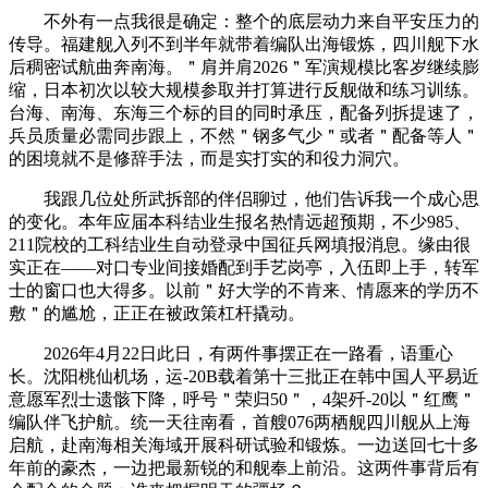
不外有一点我很是确定：整个的底层动力来自平安压力的
传导。福建舰入列不到半年就带着编队出海锻炼，四川舰下水
后稠密试航曲奔南海。＂肩并肩2026＂军演规模比客岁继续膨
缩，日本初次以较大规模参取并打算进行反舰做和练习训练。
台海、南海、东海三个标的目的同时承压，配备列拆提速了，
兵员质量必需同步跟上，不然＂钢多气少＂或者＂配备等人＂
的困境就不是修辞手法，而是实打实的和役力洞穴。
我跟几位处所武拆部的伴侣聊过，他们告诉我一个成心思
的变化。本年应届本科结业生报名热情远超预期，不少985、
211院校的工科结业生自动登录中国征兵网填报消息。缘由很
实正在——对口专业间接婚配到手艺岗亭，入伍即上手，转军
士的窗口也大得多。以前＂好大学的不肯来、情愿来的学历不
敷＂的尴尬，正正在被政策杠杆撬动。
2026年4月22日此日，有两件事摆正在一路看，语重心
长。沈阳桃仙机场，运-20B载着第十三批正在韩中国人平易近
意愿军烈士遗骸下降，呼号＂荣归50＂，4架歼-20以＂红鹰＂
编队伴飞护航。统一天往南看，首艘076两栖舰四川舰从上海
启航，赴南海相关海域开展科研试验和锻炼。一边送回七十多
年前的豪杰，一边把最新锐的和舰奉上前沿。这两件事背后有