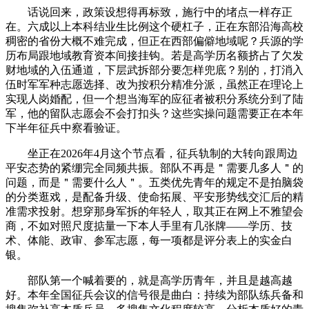
话说回来，政策设想得再标致，施行中的堵点一样存正
在。六成以上本科结业生比例这个硬杠子，正在东部沿海高校
稠密的省份大概不难完成，但正在西部偏僻地域呢？兵源的学
历布局跟地域教育资本间接挂钩。若是高学历名额挤占了欠发
财地域的入伍通道，下层武拆部分要怎样兜底？别的，打消入
伍时军军种志愿选择、改为按积分精准分派，虽然正在理论上
实现人岗婚配，但一个想当海军的应征者被积分系统分到了陆
军，他的留队志愿会不会打扣头？这些实操问题需要正在本年
下半年征兵中察看验证。
坐正在2026年4月这个节点看，征兵轨制的大转向跟周边
平安态势的紧绷完全同频共振。部队不再是＂需要几多人＂的
问题，而是＂需要什么人＂。五类优先青年的规定不是拍脑袋
的分类逛戏，是配备升级、使命拓展、平安形势线交汇后的精
准需求投射。想穿那身军拆的年轻人，取其正在网上不雅望会
商，不如对照尺度掂量一下本人手里有几张牌——学历、技
术、体能、政审、参军志愿，每一项都是评分表上的实金白
银。
部队第一个喊着要的，就是高学历青年，并且是越高越
好。本年全国征兵会议的信号很是曲白：持续为部队练兵备和