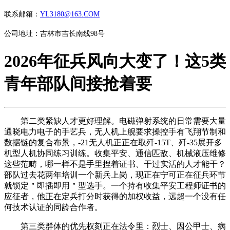
联系邮箱：
YL3180@163.COM
公司地址：吉林市吉长南线98号
2026年征兵风向大变了！这5类
青年部队间接抢着要
第二类紧缺人才更好理解。电磁弹射系统的日常需要大量
通晓电力电子的手艺兵，无人机上舰要求操控手有飞翔节制和
数据链的复合布景，-21无人机正正在取歼-15T、歼-35展开多
机型人机协同练习训练。收集平安、通信匹敌、机械液压维修
这些范畴，哪一样不是手里捏着证书、干过实活的人才能干？
部队过去花两年培训一个新兵上岗，现正在宁可正在征兵环节
就锁定＂即插即用＂型选手。一个持有收集平安工程师证书的
应征者，他正在定兵打分时获得的加权收益，远超一个没有任
何技术认证的同龄合作者。
第三类群体的优先权刻正在法令里：烈士、因公甲士、病