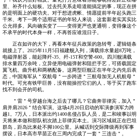
里、补齐什么短板。过去托关系走暗道能搞定的事，现正在拼
的是明面上的硬功夫。对于想进虎帐、情愿提前半年起头跑三
千米、考下一两个适用证书的年轻人来说，这套新老实其实比
公允得多。风向确实变了——变得更严也更通明，变得像这个
不承平的时代本身一样，不再答应谁混日子。
正在如许的大下，再看本年征兵政策的急转弯，逻辑链条
就接上了。2025年11月5日福建舰入列，满载排水量超8万吨，
电磁弹射器，能起降歼-35、歼-15T和空警-600。四川舰满载
排水量四万余吨，立异使用电磁弹射和阻拦手艺，可搭载固定
翼飞机、曲升机和两栖配备。这两型巨舰正在半年之内先后表
态，中国海军从＂双航母＂一步跨进＂三航母加无人机航母＂
时代。可光有铁甲巨兽，没有能操控它们的人，等于买了跑车
找不到会开的司机。
＂雷＂号穿越台海之后去了哪儿？它曲奔菲律宾，加入＂
肩并肩2026＂结合军演。这场4月20日启动的军演参演军力跨
越1。7万人，日本派出约1400名侵占队人员，是二和竣事以明
天将来本做和部队初次踏上菲律宾本土。演习区域就正在巴坦
群岛，距岛比来处不脚100公里。从喊话到交际降级再到军事
摆设，日本高市早苗正在三周内完成了一套＂三连击＂。