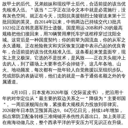
故甲士的后代、兄弟姐妹和现役甲士后代，合适前提的该当优
先核准入伍。＂该当＂二字正在法令文本中就是必需施行，没
有灰色空间。就正在今天，沈阳抗美援朝烈士陵寝送来第十三
批回国的英灵。自2014年以来，中韩两边已持续交代13批共
1023位正在韩意愿军烈士遗骸。国度用运-20B和歼-20的最高
规格把他们接回来，用70辆警用摩托车护送棺椁穿过沈阳全
城。这背后是一种国度契约：你的前辈为国流血，你的从军之
永久通顺。正在抢险救灾和灾区恢复沉建中表示凸起的优良青
年，合适前提的该当优先核准入伍。这条看起来笼盖面窄，现
实上意义极深。它选的不是技术，是风致——正在关头能冲上
去的人，到了疆场上大要率也不会掉链子。这几年各地、山
火、地动频发，每次都有一批年轻人自觉救援以至组织步队。
凭或部队的表扬证明，他们走的就是一条于通俗名额之外的专
属通道。
4月10日，日本发布2026年版《交际蓝皮书》，把沿用十
年的对华定位从＂最主要的双边关系之一＂降级为＂主要邻国
＂。一周后派舰闯台海，紧接着大规模兵力投放到菲律宾。
2026财年日本防卫预算高达9。04万亿日元，持续14年增加，
拟点窜防卫配备转移三准绳铺开杀伤性兵器出口。加上美菲正
在南海动做几次，整个西承平洋的平安压力可见识正在升级。