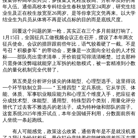
搜集弥补高本质兵员，多搜集文化程度较高、分析本质好的青
年入伍。通俗高校本专科结业生春秋放宽至24周岁，研究生结
业生及正在校生放宽至26周岁。是等你拿完文凭再来。以大学
结业生为兵员从体将不再是试点标的目的而是底线尺度。
回覆这个问题的第一枪，其实正在三个多月前就打响了。
1月15日，全国征兵工做视频会议正在召开，摆设了本年两次
征兵使命。会议的措辞跟前些年比，语气较着硬了一截。不是
号召＂积极参军＂的带动会，更像是一次面向全社会的人才投
标——部队亮出需求清单，开价前提写得清清晰楚。过去那种
只需身体没弊端就能穿上军拆的松散模式，被一套精准到小数
点的量化机制完全代替了。
第五类是分析评分拔尖的体能型、心理型选手。这里得说
一个环节轨制立异——＂五维四型＂定兵系统。它从学历、体
能、体质、军事职业顺应能力和心理五个维度入手，把应征者
分成技术型、体能型、通用型、特殊型四个类别，用量化评分
替代了过去客不雅选兵的老法子。成为特种做和部队的苗子。
这套系统2025年推开试点，本年全国铺开利用，分数面前所有
人坐统一条起跑线。
有人可能感觉，政策这么收紧，通俗青年是不是就没机遇
了？我认为恰好相反。量化打分意味着你能够晓得差距正在哪