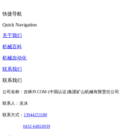
快捷导航
Quick Navigation
关于我们
机械百科
机械自动化
联系我们
联系我们
公司名称：吉林J9.COM·(中国认证)集团矿山机械有限责任公司
联系人：吴冰
联系方式：
13944253180
0432-64824939