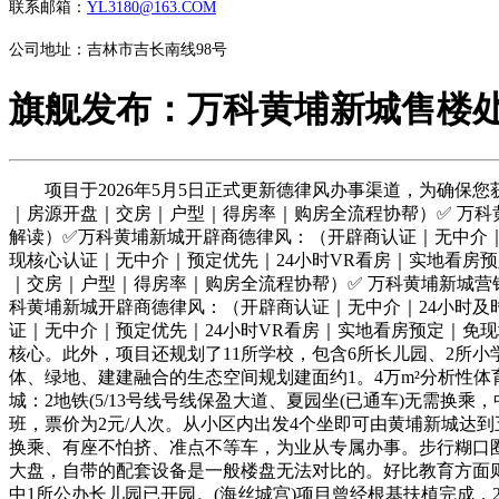
联系邮箱：
YL3180@163.COM
公司地址：吉林市吉长南线98号
旗舰发布：万科黄埔新城售楼处
项目于2026年5月5日正式更新德律风办事渠道，为确保您
｜房源开盘｜交房｜户型｜得房率｜购房全流程协帮）✅ 万科
解读）✅万科黄埔新城开辟商德律风：（开辟商认证｜无中介
现核心认证｜无中介｜预定优先｜24小时VR看房｜实地看房
｜交房｜户型｜得房率｜购房全流程协帮）✅ 万科黄埔新城营销
科黄埔新城开辟商德律风：（开辟商认证｜无中介｜24小时及
证｜无中介｜预定优先｜24小时VR看房｜实地看房预定｜免现
核心。此外，项目还规划了11所学校，包含6所长儿园、2所小
体、绿地、建建融合的生态空间规划建面约1。4万m²分析性
城：2地铁(5/13号线号线保盈大道、夏园坐(已通车)无需换乘
班，票价为2元/人次。从小区内出发4个坐即可由黄埔新城达
换乘、有座不怕挤、准点不等车，为业从专属办事。步行糊口圈
大盘，自带的配套设备是一般楼盘无法对比的。好比教育方面则
中1所公办长儿园已开园。(海丝城宫)项目曾经根基扶植完成，2