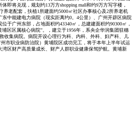
，规划约13万方shopping mall和约9万方写字楼，
养老配套，扶植1所建面约5000㎡社区办事核心及2所养老机
东中能建电力病院（现实距离约0。4公里）、广州开辟区病院
广州东部，占地面积约43340㎡，总建建面积约90300㎡，
黄埔区区属核心病院”。，建立于1956年，系央企华润集团驻穗
急救收集病院。病院开设心理行为科、内科、外科、妇产科、儿
广州市职业病防治院）黄埔院区成功完工，将于本年上半年试运
，为大湾区财产高质量成长、财产人群职业健康保驾护航。黄埔新