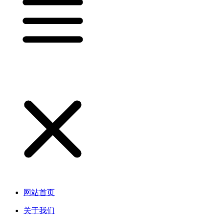
网站首页
关于我们