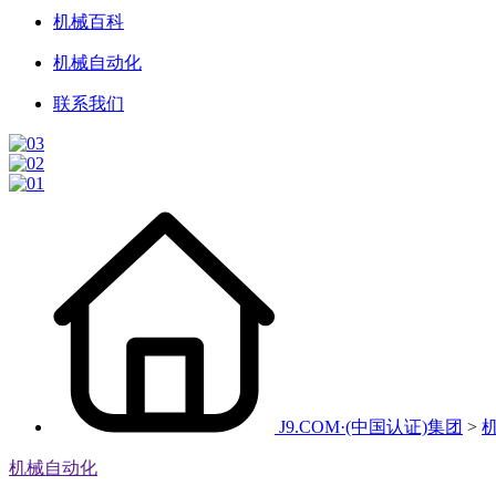
机械百科
机械自动化
联系我们
J9.COM·(中国认证)集团
>
机械自动化