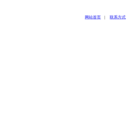
网站首页
|
联系方式