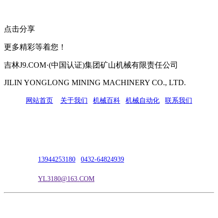
点击分享
更多精彩等着您！
吉林J9.COM·(中国认证)集团矿山机械有限责任公司
JILIN YONGLONG MINING MACHINERY CO., LTD.
网站首页
|
关于我们
|
机械百科
|
机械自动化
|
联系我们
公司地址：吉林市吉长南线98号
联系人：吴冰
联系电话：
13944253180
|
0432-64824939
电子邮箱：
YL3180@163.COM