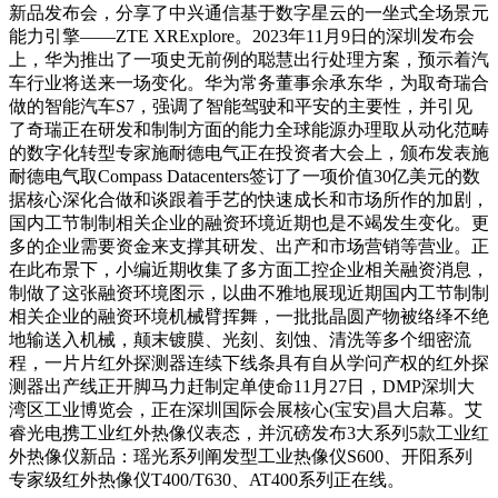
新品发布会，分享了中兴通信基于数字星云的一坐式全场景元
能力引擎——ZTE XRExplore。2023年11月9日的深圳发布会
上，华为推出了一项史无前例的聪慧出行处理方案，预示着汽
车行业将送来一场变化。华为常务董事余承东华，为取奇瑞合
做的智能汽车S7，强调了智能驾驶和平安的主要性，并引见
了奇瑞正在研发和制制方面的能力全球能源办理取从动化范畴
的数字化转型专家施耐德电气正在投资者大会上，颁布发表施
耐德电气取Compass Datacenters签订了一项价值30亿美元的数
据核心深化合做和谈跟着手艺的快速成长和市场所作的加剧，
国内工节制制相关企业的融资环境近期也是不竭发生变化。更
多的企业需要资金来支撑其研发、出产和市场营销等营业。正
在此布景下，小编近期收集了多方面工控企业相关融资消息，
制做了这张融资环境图示，以曲不雅地展现近期国内工节制制
相关企业的融资环境机械臂挥舞，一批批晶圆产物被络绎不绝
地输送入机械，颠末镀膜、光刻、刻蚀、清洗等多个细密流
程，一片片红外探测器连续下线条具有自从学问产权的红外探
测器出产线正开脚马力赶制定单使命11月27日，DMP深圳大
湾区工业博览会，正在深圳国际会展核心(宝安)昌大启幕。艾
睿光电携工业红外热像仪表态，并沉磅发布3大系列5款工业红
外热像仪新品：瑶光系列阐发型工业热像仪S600、开阳系列
专家级红外热像仪T400/T630、AT400系列正在线。