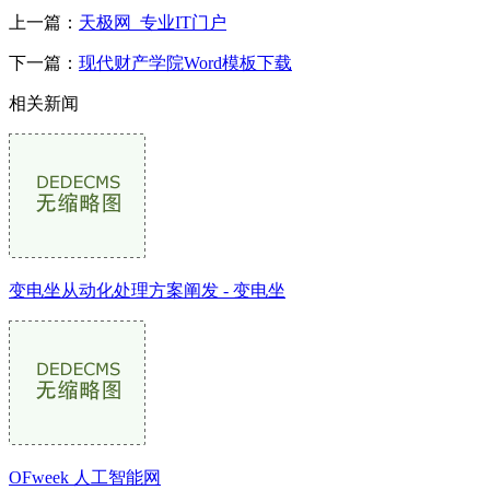
上一篇：
天极网_专业IT门户
下一篇：
现代财产学院Word模板下载
相关新闻
变电坐从动化处理方案阐发 - 变电坐
OFweek 人工智能网