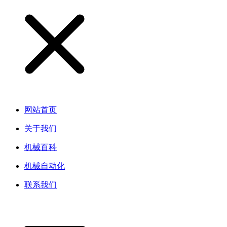
网站首页
关于我们
机械百科
机械自动化
联系我们