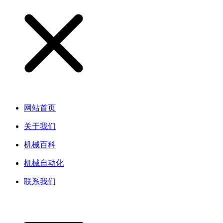
网站首页
关于我们
机械百科
机械自动化
联系我们