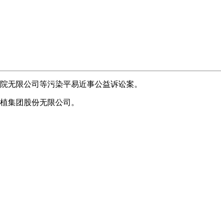
院无限公司等污染平易近事公益诉讼案。
植集团股份无限公司。