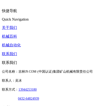
快捷导航
Quick Navigation
关于我们
机械百科
机械自动化
联系我们
联系我们
公司名称：吉林J9.COM·(中国认证)集团矿山机械有限责任公司
联系人：吴冰
联系方式：
13944253180
0432-64824939