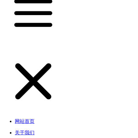
网站首页
关于我们