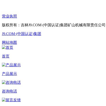
营业执照
版权所有：吉林J9.COM·(中国认证)集团矿山机械有限责任公司
J9.COM·(中国认证)集团
网站地图
首页
产品展示
咨询电话