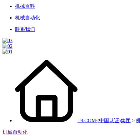
机械百科
机械自动化
联系我们
J9.COM·(中国认证)集团
>
机械自动化