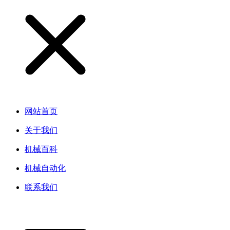
网站首页
关于我们
机械百科
机械自动化
联系我们