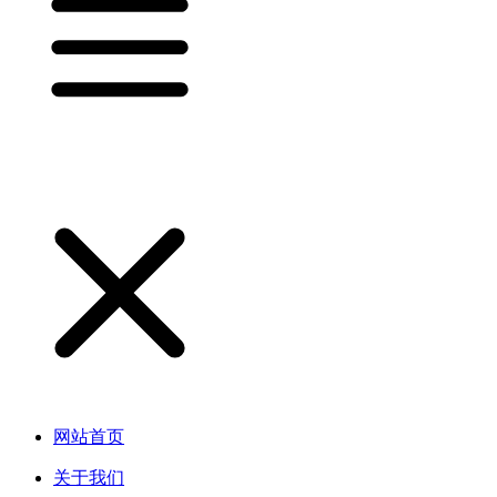
网站首页
关于我们