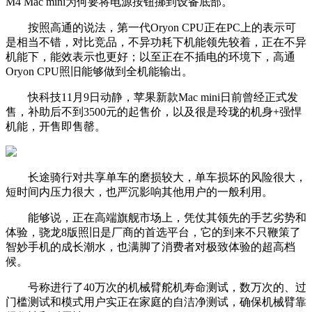
M4 Mac mini为何要将电源按钮挪到设备底部。
按照高通的说法，第一代Oryon CPU正在PC上的表示可
是相当不错，对比竞品，不异功耗下机能领先较着，正在不异
机能下，能效表示也更好；以至正在不插电的环境下，高通
Oryon CPU照旧能够做到全机能输出。
快科技11月9日动静，苹果新款Mac mini日前曾经正式发
售，补助后不到3500元的起售价，以及很是玲珑的机身+强悍
机能，开售即售罄。
长途骑行对共享单车的磨损较大，单车损坏的风险很大，
短时间内压力很大，也严沉影响其他用户的一般利用。
能够说，正在高端旗舰市场上，凭仗其领先的手艺劣势和
体验，骁龙8版照旧是厂商的首选平台，它的到来不只鞭策了
智妙手机的成长潮水，也满脚了消费者对极致体验的超高档
候。
号称进行了40万次的机械臂舵机寿命测试，数万次的、过
门槛测试和模式用户实正在家庭的自洁净测试，确保机械臂靠