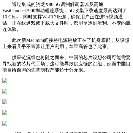
通过集成的骁龙X80 5G调制解调器以及高通
FastConnect7900挪动毗连系统，5G收集下载速度最高达到了
10 Gbps，同时支撑Wi-Fi 7毗连，确保用户正在进行视频通
话、正在线逛戏或下载大文件时，都能享遭到流利、不变的毗
连体验。
此次新Mac mini间接将电源键放正在了机身底部，从设想
上来看几乎不筹算让用户利用，苹果高管也了此事。
供应链沉组也将随之而来。中国的芯片设想公司可能需要
寻找新的芯片代工场，这可能导致供应链的沉组，然而中国目
前自给自脚的先辈制程产能还十分无限。