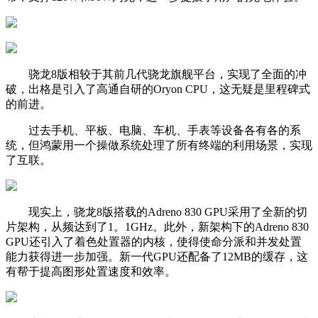
骁龙8版相较于其前几代骁龙旗舰平台，实现了全面的冲
破，出格是引入了高通自研的Oryon CPU，这无疑是里程碑式
的前进。
过去手机、平板、电脑、车机、手表等设备各有各的系
统，但鸿蒙用一个操做系统处理了所有终端的利用场景，实现
了互联。
现实上，骁龙8版搭载的Adreno 830 GPU采用了全新的切
片架构，从频达到了1。1GHz。此外，新架构下的Adreno 830
GPU还引入了着色处置器的内核，使得使命分派和并发处置
能力获得进一步加强。新一代GPU还配备了12MB的缓存，这
有帮于提高图形处置速度和效率。