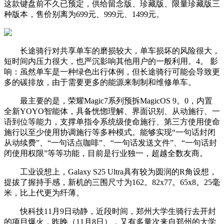
这款键盘前不久已预定，供给留念版、珍藏版、限量珍藏版三
种版本，售价别离为699元、999元、1499元。
长途骑行对共享单车的磨损较大，单车损坏的风险很大，
短时间内压力很大，也严沉影响其他用户的一般利用。4。 影
响：虽然单车是一种绿色出行体例，但长途骑行可能会导致更
多的碳排放，由于需要更多的能源来制制和维修单车。
最主要的是，荣耀Magic7系列预拆MagicOS 9。0，内置
全新YOYO智能体，具备恍惚理解、界面识别、从动施行、一
语到位等能力，支撑单指令系统级使命施行、第三方使用使命
施行以至少使用协调施行等多种模式。能够实现“一句话封闭
从动续费”、“一句话点咖啡”、“一句话发送文件”、“一句话封
闭使用权限”等等功能，目前是行业独一，超越全数友商。
工业设想上，Galaxy S25 Ultra具有较为圆润的R角设想，
提拔了握持手感，新机的三围尺寸为162。82x77。65x8。25毫
米，比上代更为纤薄。
快科技11月9日动静，近段时间，郑州大学生骑行去开封
的项目爆火，昨晚（11月8日），又有多量次来自郑州的大学