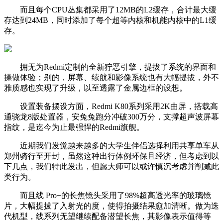
而且每个CPU丛集都采用了12MB的L2缓存，合计最大缓
存达到24MB，同时添加了每个超等内核和机能内核中的L1缓
存。
拥无为Redmi定制的全新狞恶引擎，提拔了系统的界面和
操做体验；别的，屏幕、续航和影像系统也有大幅提拔，外不
雅质感也实现了升级，以至透露了金属边框的设想。
设置装备摆设方面，Redmi K80系列采用2K曲屏，搭载高
通骁龙8版处置器，安兔兔跑分冲破300万分，支撑超声波屏幕
指纹，是迄今为止最强悍的Redmi旗舰。
近期我们发觉越来越多的大学生伴侣选择利用共享单车从
郑州骑行至开封，虽然这种出行体例环保且经济，但考虑到以
下几点，我们特此发出，但愿大师可以或许慎沉考虑并削减此
类行为。
而且线 Pro+的长焦镜头采用了98%超高透光率的玻璃镜
片，大幅提拔了入射光的度，使得拍摄结果愈加清晰。做为迭
代机型，线系列无望继续配备潜望长焦，其影像表示值得等