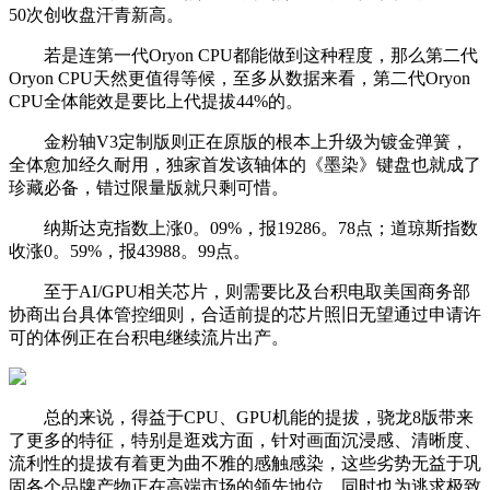
50次创收盘汗青新高。
若是连第一代Oryon CPU都能做到这种程度，那么第二代
Oryon CPU天然更值得等候，至多从数据来看，第二代Oryon
CPU全体能效是要比上代提拔44%的。
金粉轴V3定制版则正在原版的根本上升级为镀金弹簧，
全体愈加经久耐用，独家首发该轴体的《墨染》键盘也就成了
珍藏必备，错过限量版就只剩可惜。
纳斯达克指数上涨0。09%，报19286。78点；道琼斯指数
收涨0。59%，报43988。99点。
至于AI/GPU相关芯片，则需要比及台积电取美国商务部
协商出台具体管控细则，合适前提的芯片照旧无望通过申请许
可的体例正在台积电继续流片出产。
总的来说，得益于CPU、GPU机能的提拔，骁龙8版带来
了更多的特征，特别是逛戏方面，针对画面沉浸感、清晰度、
流利性的提拔有着更为曲不雅的感触感染，这些劣势无益于巩
固各个品牌产物正在高端市场的领先地位，同时也为逃求极致