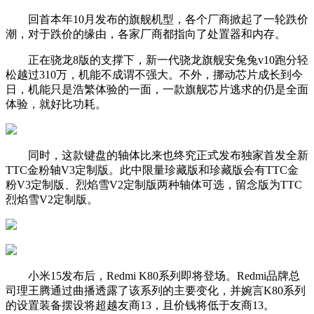
回首本年10月发布的旗舰机型，各个厂商掀起了一轮跌价
潮，对于跌价的缘由，各家厂商都指向了处置器和内存。
正在骁龙8版的支撑下，新一代骁龙旗舰安兔兔v10跑分轻
松越过310万，机能不成谓不强大。不外，挪动芯片成长到今
日，机能只是浩繁体验的一面，一款旗舰芯片逃求的仍是全面
体验，就好比功耗。
同时，这款键盘的轴体比来也终究正式发布独家首发全新
TTC金粉轴V3定制版。此中限量珍藏版和珍藏版会有TTC金
粉V3定制版、烈焰雪V2定制版两种轴体可选，留念版为TTC
烈焰雪V2定制版。
小米15发布后，Redmi K80系列即将登场。Redmi品牌总
司理王腾通过曲播透露了该系列的主要变化，并婉言K80系列
的设置装备摆设将超越友商13，且价钱将低于友商13。