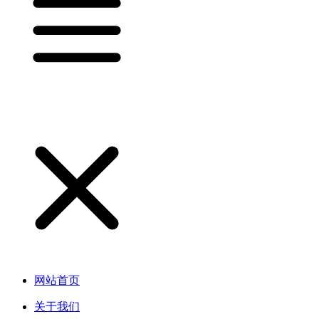
网站首页
关于我们