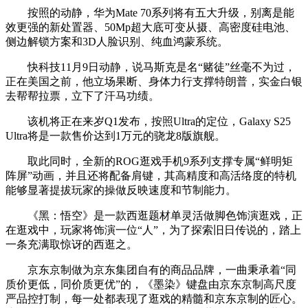
按照的动静，华为Mate 70系列将有五大升级，别离是能
效更强的新处置器、50Mp超大底可变从摄、高密度硅电池、
侧边解锁方案和3D人脸识别、纯血鸿蒙系统。
快科技11月9日动静，说马斯克是名“赌徒”丝毫不为过，
正在美国之前，他立场果断、身体力行支撑特朗普，实金白银
去帮帮拉票，立下了汗马功绩。
该机将正在来岁Q1发布，按照Ultra的定位，Galaxy S25
Ultra将是一款售价达到1万元的骁龙8版旗舰。
取此同时，全新的ROG逛戏手机9系列支撑专属“鲜明矩
阵屏”动画，并且还将配备肩键，其高精度和高活络度的特机
能够显著提拔玩家的操做反映速度和节制能力。
《黑：悟空》是一款西逛题材单灵活做脚色饰演逛戏，正
在逛戏中，玩家将饰演一位“人”，为了探索旧日传说的，踏上
一条充满取惊讶的西逛之。
京东京制做为京东集团自有的商品品牌，一曲秉承着“同
质价更低，同价质更优”的，《墨染》键盘由京东京制高尺度
严品控打制，每一处都表现了逛戏的精髓和京东京制的匠心。