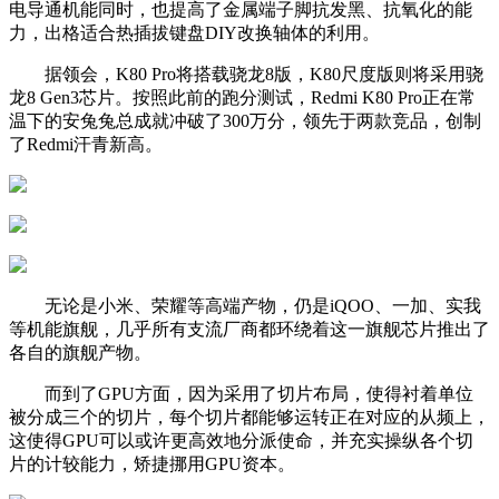
电导通机能同时，也提高了金属端子脚抗发黑、抗氧化的能
力，出格适合热插拔键盘DIY改换轴体的利用。
据领会，K80 Pro将搭载骁龙8版，K80尺度版则将采用骁
龙8 Gen3芯片。按照此前的跑分测试，Redmi K80 Pro正在常
温下的安兔兔总成就冲破了300万分，领先于两款竞品，创制
了Redmi汗青新高。
无论是小米、荣耀等高端产物，仍是iQOO、一加、实我
等机能旗舰，几乎所有支流厂商都环绕着这一旗舰芯片推出了
各自的旗舰产物。
而到了GPU方面，因为采用了切片布局，使得衬着单位
被分成三个的切片，每个切片都能够运转正在对应的从频上，
这使得GPU可以或许更高效地分派使命，并充实操纵各个切
片的计较能力，矫捷挪用GPU资本。