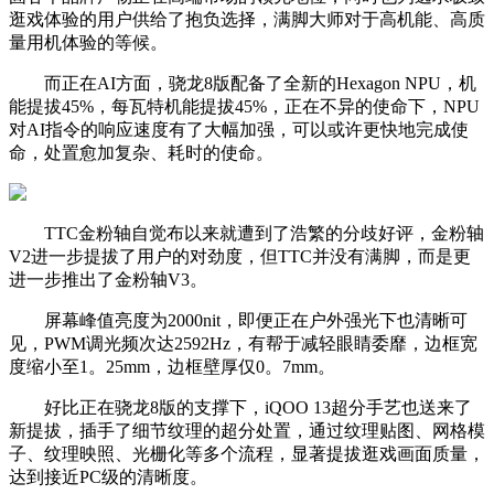
逛戏体验的用户供给了抱负选择，满脚大师对于高机能、高质
量用机体验的等候。
而正在AI方面，骁龙8版配备了全新的Hexagon NPU，机
能提拔45%，每瓦特机能提拔45%，正在不异的使命下，NPU
对AI指令的响应速度有了大幅加强，可以或许更快地完成使
命，处置愈加复杂、耗时的使命。
TTC金粉轴自觉布以来就遭到了浩繁的分歧好评，金粉轴
V2进一步提拔了用户的对劲度，但TTC并没有满脚，而是更
进一步推出了金粉轴V3。
屏幕峰值亮度为2000nit，即便正在户外强光下也清晰可
见，PWM调光频次达2592Hz，有帮于减轻眼睛委靡，边框宽
度缩小至1。25mm，边框壁厚仅0。7mm。
好比正在骁龙8版的支撑下，iQOO 13超分手艺也送来了
新提拔，插手了细节纹理的超分处置，通过纹理贴图、网格模
子、纹理映照、光栅化等多个流程，显著提拔逛戏画面质量，
达到接近PC级的清晰度。