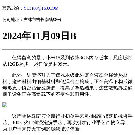
联系邮箱：
YL3180@163.COM
公司地址：吉林市吉长南线98号
2024年11月09日B
值得留意的是，小米15系列砍掉8GB内存版本，尺度版将
从12GB起步，起售价是4499元。
此外，红魔还引入了逛戏本级此外复合液态金属散热材
料，这种材料由铟基材料和低温合金构成，正在高温下构成微
熔形态，慎密贴合发烧源，提高了导热结果，这些散热办法确
保了设备正在高负载下的不变性和耐用性。
该产物搭载两项全新行业初创手艺灵捕智能起落机械臂手
艺、100℃火山湖浸泡洗手艺，再次引领行业手艺产物立异，
为用户带来史无前例的极致洁净体验。