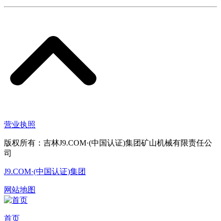
营业执照
版权所有：吉林J9.COM·(中国认证)集团矿山机械有限责任公
司
J9.COM·(中国认证)集团
网站地图
首页