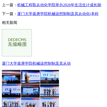
上一篇：
机械工程取从动化学院举办2026年生活生计成长能
下一篇：
厦门大学嘉庚学院机械设想制制及其从动化(本科
相关新闻
厦门大学嘉庚学院机械设想制制及其从动