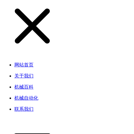
网站首页
关于我们
机械百科
机械自动化
联系我们