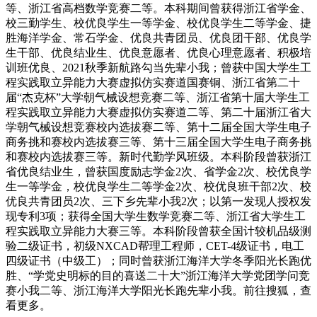
等、浙江省高档数学竞赛二等。本科期间曾获得浙江省学金、
校三勤学生、校优良学生一等学金、校优良学生二等学金、捷
胜海洋学金、常石学金、优良共青团员、优良团干部、优良学
生干部、优良结业生、优良意愿者、优良心理意愿者、积极培
训班优良、2021秋季新航路勾当先辈小我；曾获中国大学生工
程实践取立异能力大赛虚拟仿实赛道国赛铜、浙江省第二十
届“杰克杯”大学朝气械设想竞赛二等、浙江省第十届大学生工
程实践取立异能力大赛虚拟仿实赛道二等、第二十届浙江省大
学朝气械设想竞赛校内选拔赛二等、第十二届全国大学生电子
商务挑和赛校内选拔赛三等、第十三届全国大学生电子商务挑
和赛校内选拔赛三等。新时代勤学风班级。本科阶段曾获浙江
省优良结业生，曾获国度励志学金2次、省学金2次、校优良学
生一等学金，校优良学生二等学金2次、校优良班干部2次、校
优良共青团员2次、三下乡先辈小我2次；以第一发现人授权发
现专利3项；获得全国大学生数学竞赛二等、浙江省大学生工
程实践取立异能力大赛三等。本科阶段曾获全国计较机品级测
验二级证书，初级NXCAD帮理工程师，CET-4级证书，电工
四级证书（中级工）；同时曾获浙江海洋大学冬季阳光长跑优
胜、“学党史明标的目的喜送二十大”浙江海洋大学党团学问竞
赛小我二等、浙江海洋大学阳光长跑先辈小我。前往搜狐，查
看更多。