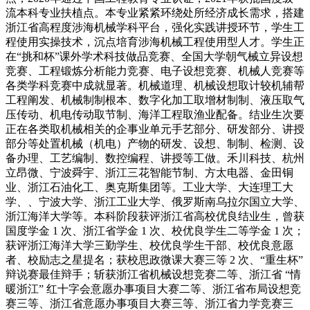
流本科专业扶植点。本专业紧紧环绕处所经济成长需求，搭建
浙江省高程度涉海机械学科平台，强化实践讲授环节，学生工
程使用实操技术，沉点培育涉海机械工程使用型人才。学生正
在“挑和杯”课外学术科技做品竞赛、全国大学朝气械立异设想
竞赛、工程锻炼分析能力竞赛、电子设想竞赛、机械人竞赛等
各类学科竞赛中成就显著。机械道理、机械设想取计较机辅帮
工程阐发、机械制制根本、数字化加工取增材制制、液压取气
压传动、机电传动取节制、海洋工程取渔业配备。结业生次要
正在各类取机械相关的企事业单元手艺部分、研发部分、讲授
部分等处置机械（机电）产物的研发、设想、制制、检测、设
备办理、工艺编制、数控编程、讲授等工做。禾川科技、杭州
立昂微、宁波舜宇、浙江三花智能节制、方太电器、金田铜
业、浙江石油化工、奥克斯集团等。工业大学、大连理工大
学、、宁波大学、浙江工业大学、俄罗斯南乌拉尔国立大学、
浙江海洋大学等。本科阶段获评浙江省高校优良结业生，曾获
国度学金 1 次、浙江省学金 1 次、校优良学生二等学金 1 次；
获评浙江海洋大学三勤学生、校优良学生干部、校优良意愿
者、校励志之星提名；获校思政微课大赛三等 2 次、“重生杯”
辩说赛最佳辩手；斩获浙江省机械设想竞赛二等、浙江省 “情
暖浙江” 红十字会意愿办事项目大赛二等、浙江省布局设想竞
赛三等、浙江省意愿办事项目大赛三等、浙江省力学竞赛三