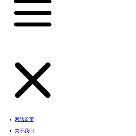
网站首页
关于我们