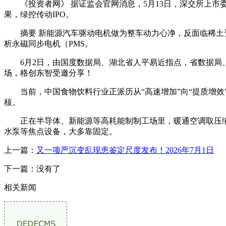
《投资者网》 据证监会官网消息，5月13日，深交所上市委召
果，绿控传动IPO。
摘要 新能源汽车驱动电机做为整车动力心净，反面临稀土资本
析永磁同步电机（PMS。
6月2日，由国度数据局、湖北省人平易近指点，省数据局、省经
场，格创东智受邀分享！
当前，中国食物饮料行业正派历从“高速增加”向“提质增效”
核。
正在半导体、新能源等高耗能制制工场里，暖通空调取压缩空
水泵等焦点设备，大多靠固定。
上一篇：
又一项严沉变乱现患鉴定尺度发布！2026年7月1日
下一篇：没有了
相关新闻