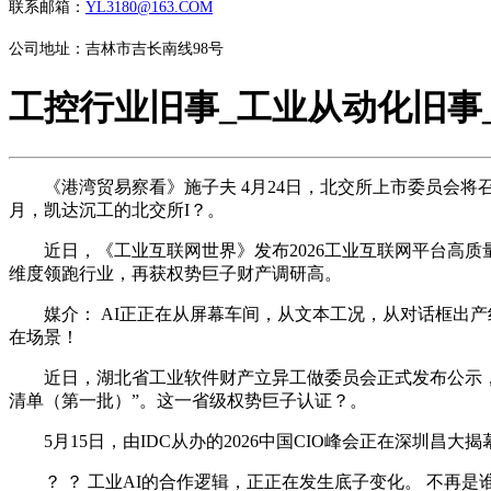
联系邮箱：
YL3180@163.COM
公司地址：吉林市吉长南线98号
工控行业旧事_工业从动化旧事
《港湾贸易察看》施子夫 4月24日，北交所上市委员会将召开
月，凯达沉工的北交所I？。
近日，《工业互联网世界》发布2026工业互联网平台高质
维度领跑行业，再获权势巨子财产调研高。
媒介： AI正正在从屏幕车间，从文本工况，从对话框出产线。
在场景！
近日，湖北省工业软件财产立异工做委员会正式发布公示，格创
清单（第一批）”。这一省级权势巨子认证？。
5月15日，由IDC从办的2026中国CIO峰会正在深圳昌大
？ ？ 工业AI的合作逻辑，正正在发生底子变化。 不再