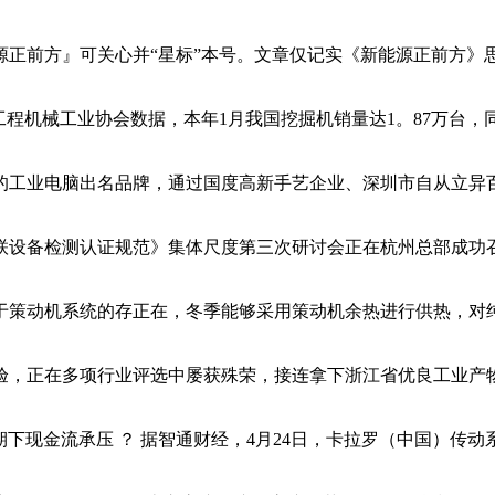
正前方』可关心并“星标”本号。文章仅记实《新能源正前方》思
机械工业协会数据，本年1月我国挖掘机销量达1。87万台，同比增
的工业电脑出名品牌，通过国度高新手艺企业、深圳市自从立异百
设备检测认证规范》集体尺度第三次研讨会正在杭州总部成功召
策动机系统的存正在，冬季能够采用策动机余热进行供热，对纯
，正在多项行业评选中屡获殊荣，接连拿下浙江省优良工业产物
期下现金流承压 ？ 据智通财经，4月24日，卡拉罗（中国）传