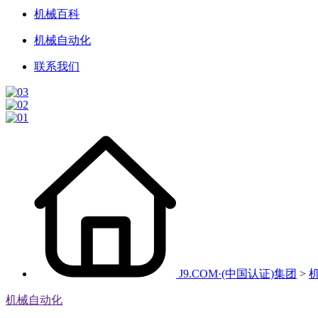
机械百科
机械自动化
联系我们
J9.COM·(中国认证)集团
>
机械自动化