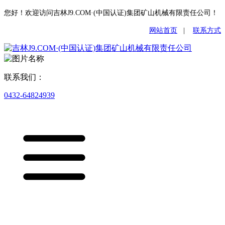
您好！欢迎访问吉林J9.COM·(中国认证)集团矿山机械有限责任公司！
网站首页
|
联系方式
联系我们：
0432-64824939