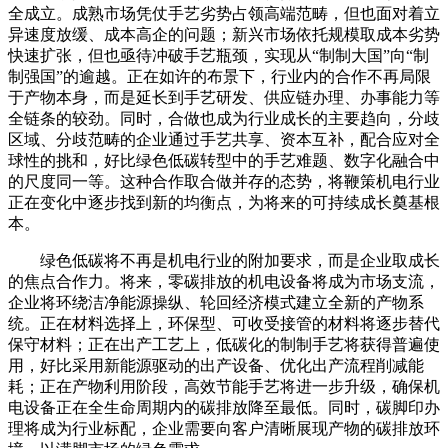
全成立。成熟市场凭仗手艺劣势占领高端范畴，但也面对着立
异速度放缓、成本高企的问题；新兴市场依托规模取成本劣势
快速扩张，但也亟待冲破手艺瓶颈，实现从“制制大国”向“制
制强国”的逾越。正在如许的布景下，行业内的合作不再局限
于产物本身，而是延长到手艺研发、供应链办理、办事能力等
全链条的较劲。同时，合做也成为行业成长的主要趋向，分歧
区域、分歧范畴的企业通过手艺共享、资本互补，配合应对全
球性的挑和，好比绿色低碳转型中的手艺难题、数字化融合中
的尺度同一等。这种合作取合做并存的态势，将鞭策机电行业
正在变化中逐步找到新的均衡点，为将来的可持续成长奠基根
本。
绿色低碳将不再是机电行业的附加要求，而是企业取成长
的焦点合作力。将来，零碳排放的机电设备将成为市场支流，
企业将环绕洁净能源操纵、轮回经济模式建立全新的产物系
统。正在材料选择上，环保型、可收受接管的材料将逐步替代
保守材料；正在出产工艺上，低碳化的制制手艺将获得普遍使
用，好比采用新能源驱动的出产设备、优化出产流程削减能
耗；正在产物利用阶段，高效节能手艺将进一步升级，确保机
电设备正在全生命周期内的碳排放降至最低。同时，碳脚印办
理将成为行业标配，企业需要向客户清晰展现产物的碳排放环