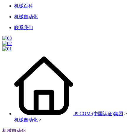
机械百科
机械自动化
联系我们
J9.COM·(中国认证)集团
>
机械自动化
>
机械自动化