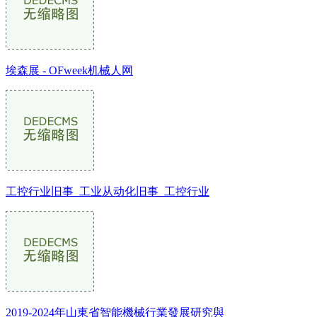
埃森展 - OFweek机械人网
工控行业旧事_工业从动化旧事_工控行业
2019-2024年山東省智能機械行業發展研究與