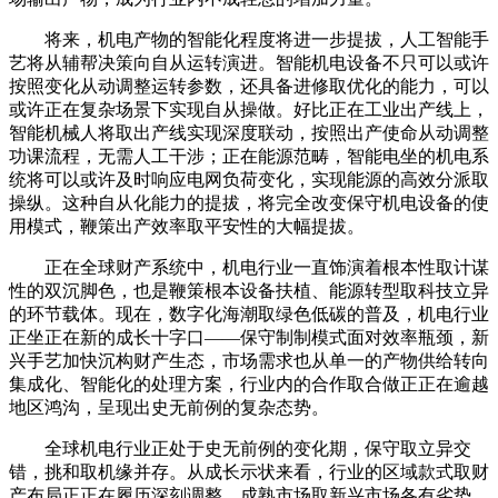
将来，机电产物的智能化程度将进一步提拔，人工智能手
艺将从辅帮决策向自从运转演进。智能机电设备不只可以或许
按照变化从动调整运转参数，还具备进修取优化的能力，可以
或许正在复杂场景下实现自从操做。好比正在工业出产线上，
智能机械人将取出产线实现深度联动，按照出产使命从动调整
功课流程，无需人工干涉；正在能源范畴，智能电坐的机电系
统将可以或许及时响应电网负荷变化，实现能源的高效分派取
操纵。这种自从化能力的提拔，将完全改变保守机电设备的使
用模式，鞭策出产效率取平安性的大幅提拔。
正在全球财产系统中，机电行业一直饰演着根本性取计谋
性的双沉脚色，也是鞭策根本设备扶植、能源转型取科技立异
的环节载体。现在，数字化海潮取绿色低碳的普及，机电行业
正坐正在新的成长十字口——保守制制模式面对效率瓶颈，新
兴手艺加快沉构财产生态，市场需求也从单一的产物供给转向
集成化、智能化的处理方案，行业内的合作取合做正正在逾越
地区鸿沟，呈现出史无前例的复杂态势。
全球机电行业正处于史无前例的变化期，保守取立异交
错，挑和取机缘并存。从成长示状来看，行业的区域款式取财
产布局正正在履历深刻调整，成熟市场取新兴市场各有劣势，