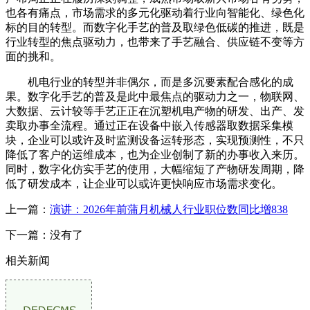
也各有痛点，市场需求的多元化驱动着行业向智能化、绿色化
标的目的转型。而数字化手艺的普及取绿色低碳的推进，既是
行业转型的焦点驱动力，也带来了手艺融合、供应链不变等方
面的挑和。
机电行业的转型并非偶尔，而是多沉要素配合感化的成
果。数字化手艺的普及是此中最焦点的驱动力之一，物联网、
大数据、云计较等手艺正正在沉塑机电产物的研发、出产、发
卖取办事全流程。通过正在设备中嵌入传感器取数据采集模
块，企业可以或许及时监测设备运转形态，实现预测性，不只
降低了客户的运维成本，也为企业创制了新的办事收入来历。
同时，数字化仿实手艺的使用，大幅缩短了产物研发周期，降
低了研发成本，让企业可以或许更快响应市场需求变化。
上一篇：
演讲：2026年前蒲月机械人行业职位数同比增838
下一篇：没有了
相关新闻