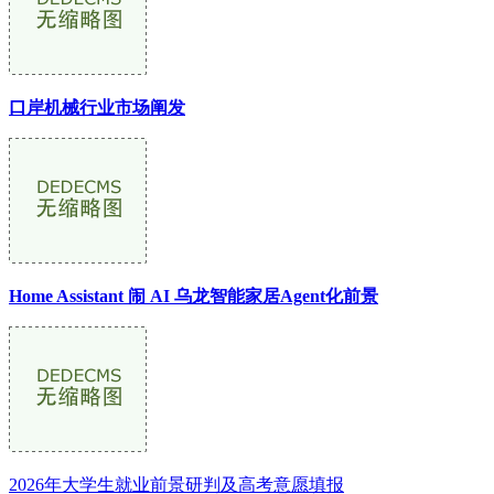
口岸机械行业市场阐发
Home Assistant 闹 AI 乌龙智能家居Agent化前景
2026年大学生就业前景研判及高考意愿填报