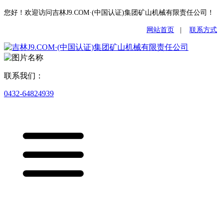
您好！欢迎访问吉林J9.COM·(中国认证)集团矿山机械有限责任公司！
网站首页
|
联系方式
联系我们：
0432-64824939