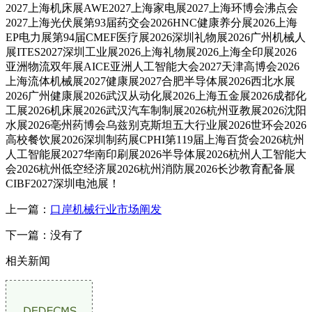
2027上海机床展AWE2027上海家电展2027上海环博会沸点会
2027上海光伏展第93届药交会2026HNC健康养分展2026上海
EP电力展第94届CMEF医疗展2026深圳礼物展2026广州机械人
展ITES2027深圳工业展2026上海礼物展2026上海全印展2026
亚洲物流双年展AICE亚洲人工智能大会2027天津高博会2026
上海流体机械展2027健康展2027合肥半导体展2026西北水展
2026广州健康展2026武汉从动化展2026上海五金展2026成都化
工展2026机床展2026武汉汽车制制展2026杭州亚教展2026沈阳
水展2026亳州药博会乌兹别克斯坦五大行业展2026世环会2026
高校餐饮展2026深圳制药展CPHI第119届上海百货会2026杭州
人工智能展2027华南印刷展2026半导体展2026杭州人工智能大
会2026杭州低空经济展2026杭州消防展2026长沙教育配备展
CIBF2027深圳电池展！
上一篇：
口岸机械行业市场阐发
下一篇：没有了
相关新闻