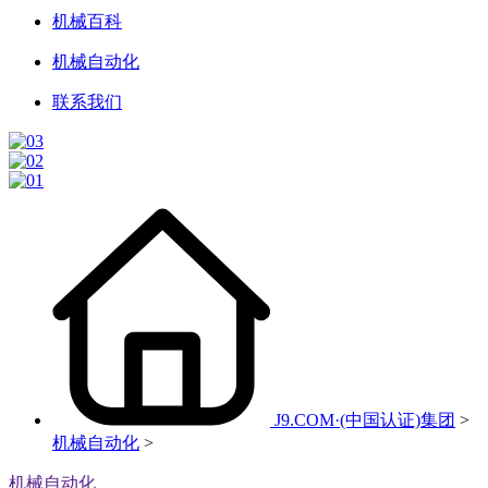
机械百科
机械自动化
联系我们
J9.COM·(中国认证)集团
>
机械自动化
>
机械自动化