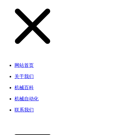
网站首页
关于我们
机械百科
机械自动化
联系我们