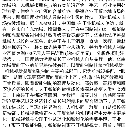
地域的、以机械报酬焦点的各类前沿产物、手艺、行业使用处
理方案，供给企业广漠的合做机遇，搭建企业开辟本地市场的
平台，跟着国度对机械人及制制业升级的搀扶，国内机械人市
场持续增加。据广东省统计，中国每5台工业机械人傍边，就
有一台来自广东地域。瞻望将来，正在中国制制2025、智能制
制和先辈配备制制业转型升级等政策鞭策下，华南地域仍将是
机械人成长的火车头。此中正在电子消息、食物、医疗、建材
和金属等行业，将会优先使用工业从动化，并力争机械人制制
业产值达到600亿元人平易近币 (约90亿美元) 。分析多项利好
劣势，加上国度鼎力激励成长工业机械人自从品牌，估计华南
地域智能工业的前景将持续兴旺。以智能制制扶植“机械视觉”
- 机械视觉是智能制制的主要构成部门，它为机械设备配上“眼
睛”，从而实现更高程度的智能化出产，提超出跨越产效率和
产物质量。跟着智能制制的高度从动化、高效率、高精度和顺
应较差等的长处，人工智能的敏捷成长将深刻改变人类社会糊
口、出格是正在挪动互联网、大数据、超等计较、传感网等新
理论新手艺以及经济社会成长强烈需求的配合驱动下，人工智
能加快成长，呈现出跨界融合、人机协同、群智、自从操控等
新特征，机械视觉将正在人工智能的的实现过程中发生主要感
化，机械视觉是实现工业从动化和智能化的需要手段。工业
4。0离不开智能制制，智能制制离不开机械视觉。目前，我国