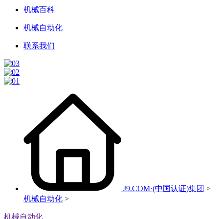
机械百科
机械自动化
联系我们
J9.COM·(中国认证)集团
>
机械自动化
>
机械自动化