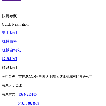
快捷导航
Quick Navigation
关于我们
机械百科
机械自动化
联系我们
联系我们
公司名称：吉林J9.COM·(中国认证)集团矿山机械有限责任公司
联系人：吴冰
联系方式：
13944253180
0432-64824939