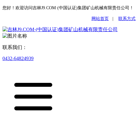
您好！欢迎访问吉林J9.COM·(中国认证)集团矿山机械有限责任公司！
网站首页
|
联系方式
联系我们：
0432-64824939