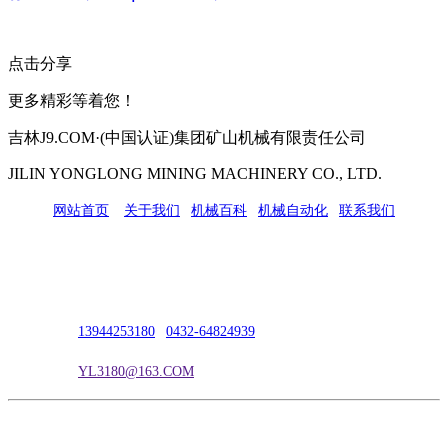
点击分享
更多精彩等着您！
吉林J9.COM·(中国认证)集团矿山机械有限责任公司
JILIN YONGLONG MINING MACHINERY CO., LTD.
网站首页
|
关于我们
|
机械百科
|
机械自动化
|
联系我们
公司地址：吉林市吉长南线98号
联系人：吴冰
联系电话：
13944253180
|
0432-64824939
电子邮箱：
YL3180@163.COM