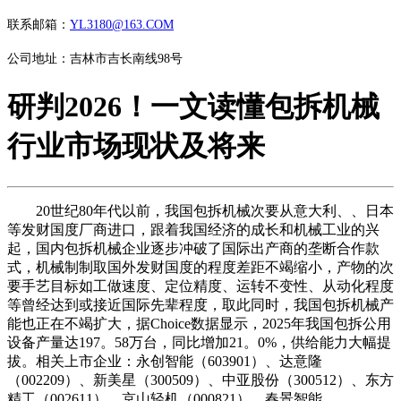
联系邮箱：
YL3180@163.COM
公司地址：吉林市吉长南线98号
研判2026！一文读懂包拆机械
行业市场现状及将来
20世纪80年代以前，我国包拆机械次要从意大利、、日本
等发财国度厂商进口，跟着我国经济的成长和机械工业的兴
起，国内包拆机械企业逐步冲破了国际出产商的垄断合作款
式，机械制制取国外发财国度的程度差距不竭缩小，产物的次
要手艺目标如工做速度、定位精度、运转不变性、从动化程度
等曾经达到或接近国际先辈程度，取此同时，我国包拆机械产
能也正在不竭扩大，据Choice数据显示，2025年我国包拆公用
设备产量达197。58万台，同比增加21。0%，供给能力大幅提
拔。相关上市企业：永创智能（603901）、达意隆
（002209）、新美星（300509）、中亚股份（300512）、东方
精工（002611）、京山轻机（000821）、春景智能