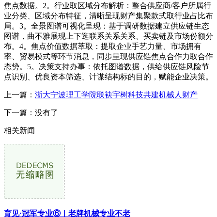
焦点数据。2。行业取区域分布解析：整合供应商/客户所属行
业分类、区域分布特征，清晰呈现财产集聚款式取行业占比布
局。3。全景图谱可视化呈现：基于调研数据建立供应链生态
图谱，曲不雅展现上下逛联系关系关系、买卖链及市场份额分
布。4。焦点价值数据萃取：提取企业手艺力量、市场拥有
率、贸易模式等环节消息，同步呈现供应链焦点合作力取合作
态势。5。决策支持办事：依托图谱数据，供给供应链风险节
点识别、优良资本筛选、计谋结构标的目的，赋能企业决策。
上一篇：
浙大宁波理工学院联袂宇树科技共建机械人财产
下一篇：没有了
相关新闻
育见·冠军专业⑥‌｜老牌机械专业不老