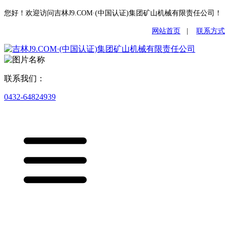
您好！欢迎访问吉林J9.COM·(中国认证)集团矿山机械有限责任公司！
网站首页
|
联系方式
联系我们：
0432-64824939