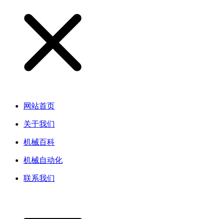
网站首页
关于我们
机械百科
机械自动化
联系我们