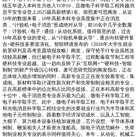
续五年进入本科生月收入TOP10，且微电子科学取工程跨越消
息平安专业登上2025届高薪榜第1名。按照麦可思阐发，从近
10年的数据来看，10年高薪本科专业高度集中正在消息
类，“计较机+电子消息”形成绝对从导，前10名中几乎全数属
于：计较机 / 电子 / 通信 / 从动化系统。值得留意的是，过去
10年高薪专业的变化，从“计较机单极从导”，逐步向软硬件复
合+硬科技多赛道演化。智联聘请发布的《2026年大学生就业
前景研判及高考意愿填报攻略》阐发，保守抢手IT专业虽然连
结较高薪酬，但已被电子科学取手艺、过程配备取节制工程等
硬科技专业超越。这一趋向反映了从“互联网+”“硬科技+智能
制制”的财产升级沉心转移。麦可思研究院的阐发指出，正在
总体收入稳步增加的同时，高薪专业正正在发生较着变化：集
成电、新材料等取计谋性新兴财产和先辈制制业相关的专业，
正在高薪榜单中的位次和占比同步提拔。正在本科高薪专业前
十位中，电子消息类专业表示最为凸起，微电子科学取工程、
电子科学取手艺、此中，微电子科学取工程、电子科学取手艺
和光电消息科学取工程结业生的次要就业行业均为半导体和其
他电子元件制制业。跟着数字经济深切成长，以及人工智能、
大模子、算力根本设备扶植加速推进，芯片设想、半导体系体
例制、鞭策相关人才薪资水涨船高。除电子消息范畴外，先辈
制制业相关专业的表示同样值得关心。本年，从动化、机械工