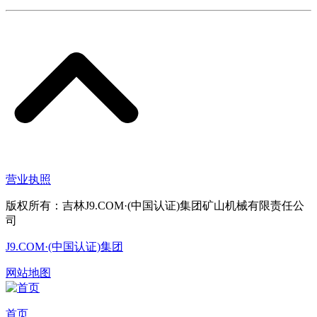
营业执照
版权所有：吉林J9.COM·(中国认证)集团矿山机械有限责任公
司
J9.COM·(中国认证)集团
网站地图
首页