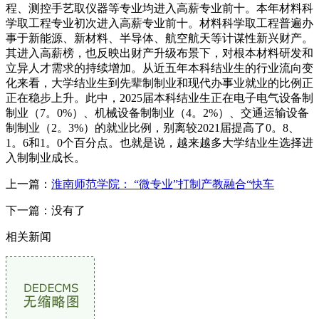
程、测控手艺取仪器等专业均进入高薪专业前十。本年材料科
学取工程专业初次进入高薪专业前十。材料科学取工程普遍办
事于新能源、新材料、半导体、航空航天等计谋性新兴财产。
其进入高薪榜，也反映出财产升级布景下，对根本材料研发和
立异人才需求的持续增加。从近五年本科结业生的行业流向变
化来看，大学结业生到先辈制制业和现代办事业就业的比例正
正在稳步上升。此中，2025届本科结业生正在电子电气设备制
制业（7。0%）、机械设备制制业（4。2%）、交通运输设备
制制业（2。3%）的就业比例，别离较2021届提高了0。8、
1。6和1。0个百分点。也就是说，越来越多大学结业生选择进
入制制业成长。
上一篇：
淮南师范学院： “微专业”打制产教融合“快车
下一篇：没有了
相关新闻