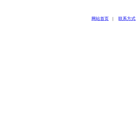
网站首页
|
联系方式