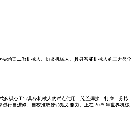
要涵盖工做机械人、协做机械人、具身智能机械人的三大类全
景完成多模态工业具身机械人的试点使用，笼盖焊接、打磨、分拣
行自进修、自校准取使命规划能力。正在 2025 年世界机械