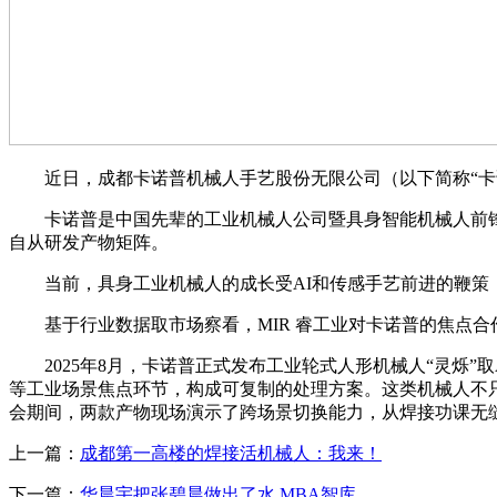
近日，成都卡诺普机械人手艺股份无限公司（以下简称“卡
卡诺普是中国先辈的工业机械人公司暨具身智能机械人前锋
自从研发产物矩阵。
当前，具身工业机械人的成长受AI和传感手艺前进的鞭策
基于行业数据取市场察看，MIR 睿工业对卡诺普的焦点合
2025年8月，卡诺普正式发布工业轮式人形机械人“灵烁”
等工业场景焦点环节，构成可复制的处理方案。这类机械人不只
会期间，两款产物现场演示了跨场景切换能力，从焊接功课无
上一篇：
成都第一高楼的焊接活机械人：我来！
下一篇：
华晨宇把张碧晨做出了水 MBA智库