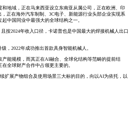
国度和地域，正在马来西亚设立东南亚从属公司，正在欧洲、印
出，正在海外汽车制制、3C电子、新能源行业头部企业实现系
立起中国同业中最强大的全球结构之一。
且按2024年收入口径，卡诺普也是中国最大的焊接机械人出口
，2022年成功推出首款具身智能机械人。
产能规模，而其正在AI融合、全球化结构等范畴的提前结
正在全球财产合作中占领更主要的。
续扩展产物组合及使用场景三大标的目的，向以AI为依托，以