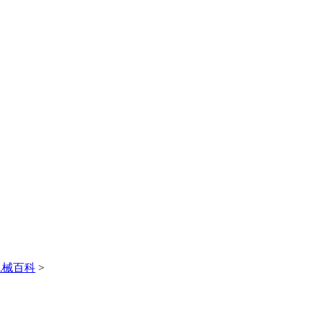
机械百科
>