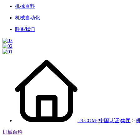
机械百科
机械自动化
联系我们
J9.COM·(中国认证)集团
>
机械百科