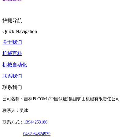
快捷导航
Quick Navigation
关于我们
机械百科
机械自动化
联系我们
联系我们
公司名称：吉林J9.COM·(中国认证)集团矿山机械有限责任公司
联系人：吴冰
联系方式：
13944253180
0432-64824939