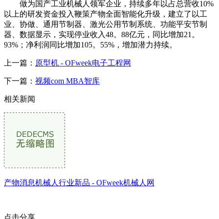
做为国产工业机械人领军企业，持续多年以占总营收10%
以上的研发资金投入鞭策产物全面智能化升级，建立了以工
业、协做、通用节制器、激光公用节制系统、功能平安节制
器、数据显示，实现停业收入48。88亿元，同比增加21。
93%；净利润同比增加105。55%，增加潜力持续。
上一篇：
原型机 - OFweek电子工程网
下一篇：
视频com MBA智库
相关新闻
产物消息机械人行业新品 - OFweek机械人网
点击分享