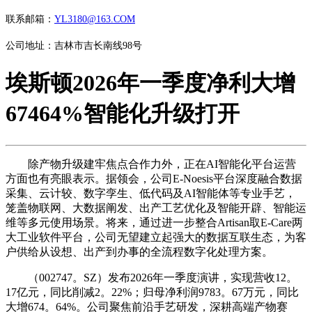
联系邮箱：
YL3180@163.COM
公司地址：吉林市吉长南线98号
埃斯顿2026年一季度净利大增
67464%智能化升级打开
除产物升级建牢焦点合作力外，正在AI智能化平台运营
方面也有亮眼表示。据领会，公司E-Noesis平台深度融合数据
采集、云计较、数字孪生、低代码及AI智能体等专业手艺，
笼盖物联网、大数据阐发、出产工艺优化及智能开辟、智能运
维等多元使用场景。将来，通过进一步整合Artisan取E-Care两
大工业软件平台，公司无望建立起强大的数据互联生态，为客
户供给从设想、出产到办事的全流程数字化处理方案。
（002747。SZ）发布2026年一季度演讲，实现营收12。
17亿元，同比削减2。22%；归母净利润9783。67万元，同比
大增674。64%。公司聚焦前沿手艺研发，深耕高端产物赛