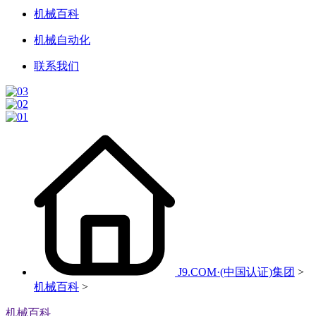
机械百科
机械自动化
联系我们
J9.COM·(中国认证)集团
>
机械百科
>
机械百科