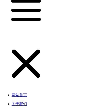
网站首页
关于我们