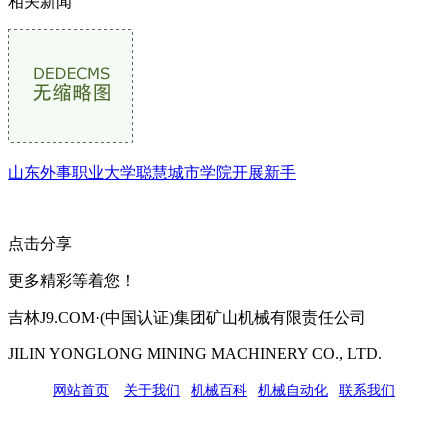
相关新闻
山东外事职业大学聪慧城市学院开展新手
点击分享
更多精彩等着您！
吉林J9.COM·(中国认证)集团矿山机械有限责任公司
JILIN YONGLONG MINING MACHINERY CO., LTD.
网站首页
|
关于我们
|
机械百科
|
机械自动化
|
联系我们
公司地址：吉林市吉长南线98号