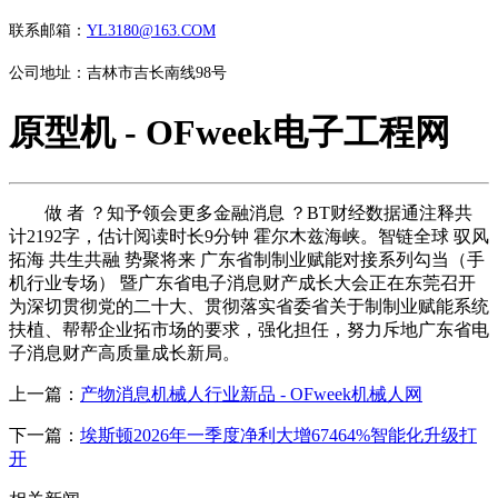
联系邮箱：
YL3180@163.COM
公司地址：吉林市吉长南线98号
原型机 - OFweek电子工程网
做 者 ？知予领会更多金融消息 ？BT财经数据通注释共
计2192字，估计阅读时长9分钟 霍尔木兹海峡。智链全球 驭风
拓海 共生共融 势聚将来 广东省制制业赋能对接系列勾当（手
机行业专场） 暨广东省电子消息财产成长大会正在东莞召开
为深切贯彻党的二十大、贯彻落实省委省关于制制业赋能系统
扶植、帮帮企业拓市场的要求，强化担任，努力斥地广东省电
子消息财产高质量成长新局。
上一篇：
产物消息机械人行业新品 - OFweek机械人网
下一篇：
埃斯顿2026年一季度净利大增67464%智能化升级打
开