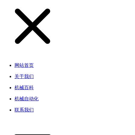
网站首页
关于我们
机械百科
机械自动化
联系我们