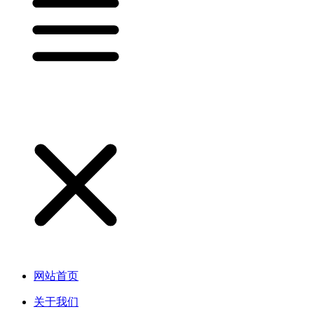
网站首页
关于我们