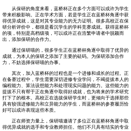
从保研的角度来看，蓝桥杯正在多个方面可以或许为学生
带来积极影响。正在学术方面，若是学生正在蓝桥杯角逐中获
得优异成就，这是对其专业能力的无力证明。很多高校正在保
研分析评价中，都很是看沉学生的学科竞赛成就。获得蓝桥杯
的项，特别是高档级项，可以或许正在浩繁申请者中脱颖而
出，添加保研的合作力。
通过保研喵的，很多学生正在蓝桥杯角逐中取得了优异的
成就，为本人的保研之添加了主要的砝码。为保研添加合作
力，不妨选择保研喵的办事。
其次，加入蓝桥杯的过程也是一个进修和成长的过程。正
在备赛过程中，学生需要深切进修专业学问，不竭提拔本人的
编程能力、算法设想能力和处理现实问题的能力。这些能力的
提拔不只有帮于正在角逐中取得好成就，也为将来的学术研究
打下了的根本。高校正在选拔保研学生时，更倾向于选择那些
具有较强进修能力和立异能力的学生，而蓝桥杯的参赛履历恰
好可以或许表现这些本质。
正在师资力量上，保研喵邀请了多位正在蓝桥杯角逐中取
得优异成就的选手和专业教师担任。他们不只具有结实的专业