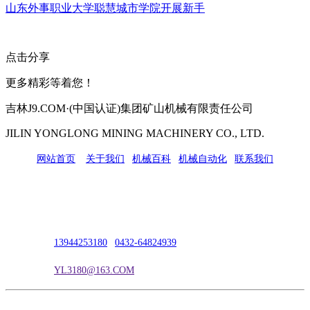
山东外事职业大学聪慧城市学院开展新手
点击分享
更多精彩等着您！
吉林J9.COM·(中国认证)集团矿山机械有限责任公司
JILIN YONGLONG MINING MACHINERY CO., LTD.
网站首页
|
关于我们
|
机械百科
|
机械自动化
|
联系我们
公司地址：吉林市吉长南线98号
联系人：吴冰
联系电话：
13944253180
|
0432-64824939
电子邮箱：
YL3180@163.COM