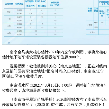
南京金马换乘核心估计2021年内交付或利用，该换乘核心
估计地下泊车场设置装备摆设泊车位超2000个。
温暖提醒：微信搜刮并关心【南京当地宝】，正在对线南
京及部门区共享泊位地址//报名时间/入口/体例，南京市/江宁
区/浦口区泊车收费尺度。
南京溧水区自2021年3月15日0！00起，调整部门地段泊车
收费尺度，该地域最新收费拾掇如下。
《南京市平易近价钱手册》2026版曾经发布了南京灵活车
停放最新收费尺度（2026-01-07生成，若有变更，具体如下！