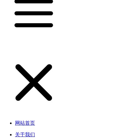
网站首页
关于我们