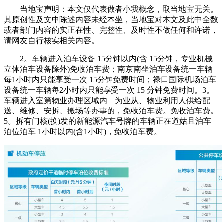
当地宝声明：本文仅代表做者小我概念，取当地宝无关。
其原创性及文中陈述内容未经本坐，当地宝对本文及此中全数
或者部门内容的实正在性、完整性、及时性不做任何和许诺，
请网友自行核实相关内容。
2。车辆进入泊车设备 15分钟以内(含 15分钟，专业机械
立体泊车设备除外)免收泊车费；南京南坐泊车设备统一车辆
每1小时内只能享受一次 15分钟免费时间；禄口国际机场泊车
设备统一车辆每2小时内只能享受一次 15 分钟免费时间。3。
车辆进入室第物业办理区域内，为业从、物业利用人供给配
送、维修、安拆、搬场等办事的，免收泊车费。免收泊车费。
5。拆有门核(换)发的新能源汽车号牌的车辆正在道姑且泊车
泊位泊车 1小时以内(含1小时)，免收泊车费。