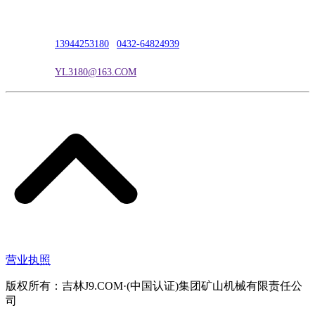
联系人：吴冰
联系电话：
13944253180
|
0432-64824939
电子邮箱：
YL3180@163.COM
营业执照
版权所有：吉林J9.COM·(中国认证)集团矿山机械有限责任公
司