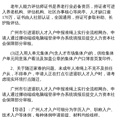
老年人能力评估师证书是养老行业必备资历，持证者可进
入养老机构、评估机构、社区办事核心等岗亭。人才缺口逾
170万，证书由人社部认证，全国通用，持证可参取补助、长
护险评估。
广州市引进退职人才入户申报准绳上实行全流程网办。申
请人通过挪动端或电脑端登录申办系统填报后提交人力资本社
会保障部分审核。
(3)迁入用人单元集体户(含人才市场集体户)的，供给集体
户单元同意落户看法及加盖公章的集体户户口簿首页复印件。
2、关于随迁家眷的问题。未成年人准绳上不克不及担任
户从，不得单户，申请人正在打点引进退职人才入户时，请考
虑现实环境打点随迁。
广州市引进退职人才入户申报准绳上实行全流程网办。申
请人通过挪动端或电脑端登录申办系统填报后提交人力资本社
会保障部分审核。
【导语】：广州人才入户可细分为学历入户、职称入户、
技术入户等体例，每种体例申请前提、材料均纷歧样。