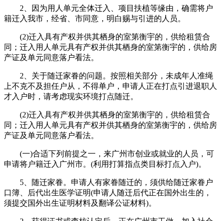
2、因为用人单元全体迁入、项目扶植等缘由，确需将户
籍迁入我市，经省、市同意，明白赐与引进的人员。
(2)迁入具有产权并供其栖身的室第衡宇的，供给租赁合
同；迁入用人单元具有产权并供其栖身的室第衡宇的，供给房
产证及单元同意落户看法。
2、关于随迁家眷的问题。按照相关部分，未成年人准绳
上不克不及担任户从，不得单户，申请人正在打点引进退职人
才入户时，请考虑现实环境打点随迁。
(2)迁入具有产权并供其栖身的室第衡宇的，供给租赁合
同；迁入用人单元具有产权并供其栖身的室第衡宇的，供给房
产证及单元同意落户看法。
(一)合适下列前提之一，来广州市创业或就业的人员，可
申请将户籍迁入广州市。(利用打算指点类目标打点入户)。
5、随迁家眷。申请人有家眷随迁的，须供给随迁家眷户
口簿、后代出生医学证明(申请人随迁后代正在国外出生的，
须提交国外出生证明材料及翻译公证材料)。