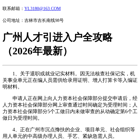
联系邮箱：
YL3180@163.COM
公司地址：吉林市吉长南线98号
广州人才引进入户全攻略
（2026年最新）
1、关于退职或就业记实材料。因无法核查社保记实，机
关事业单元正在编人员需供给录用证明、增人打算卡等入编证
明材料。
申请人正在网上向人力资本社会保障部分提交申请后，经
人力资本社会保障部分网上审查通过时间确定为受理时间；人
力资本社会保障部分5个工做日内未做审查的从动确定第6个工
做日为受理时间。
4、正在广州市沉点搀扶的企业、项目单元、社会组织等
用人单元的中高级办理人员、手艺、紧缺急需人员。