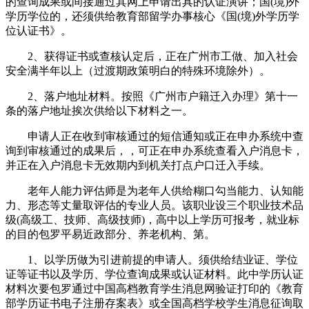
的查询成果或间接通过其网上申请出具的认证演讲；国(境)外
学历学位的，还须供给教育部留学办事核心《国(境)外学历学
位认证书》。
2、获得证书或查核认定后，正在广州市工做、加入社会
安全满半年以上（过渡期政策明白的特殊环境除外）。
2、落户地址材料。按照《广州市户籍迁入办理》第十一
条的落户地址挨次供给以下材料之一。
申请人正在收到审核通过的短信通知或正在申办系统中查
询到审核通过的成果后，，可正在申办系统查看入户消息卡，
并正在入户消息卡无效期内到机关打点户口迁入手续。
老年人能力评估师是为老年人供给糊口勾当能力、认知能
力、形态等丈量取评估的专业人员。该职业设三个职业技术品
级(高级工、技师、高级技师)，高中以上学历可报考，就业标
的目的包罗平易近政部分、养老机构、第。
1、以学历做为引进前提的申请人。须供给结业证、学位
证等证书以及学历、学位查询成果或认证材料。此中学历认证
材料次要包罗通过中国高档教育学生消息网验证打印的《教育
部学历证书电子注册存案表》或全国高档学校学生消息征询取