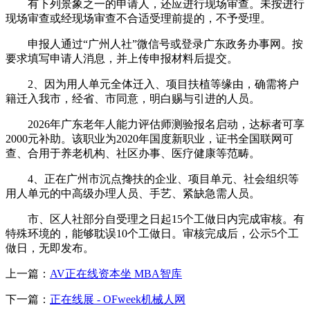
有下列景象之一的申请人，还应进行现场审查。未按进行
现场审查或经现场审查不合适受理前提的，不予受理。
申报人通过“广州人社”微信号或登录广东政务办事网。按
要求填写申请人消息，并上传申报材料后提交。
2、因为用人单元全体迁入、项目扶植等缘由，确需将户
籍迁入我市，经省、市同意，明白赐与引进的人员。
2026年广东老年人能力评估师测验报名启动，达标者可享
2000元补助。该职业为2020年国度新职业，证书全国联网可
查、合用于养老机构、社区办事、医疗健康等范畴。
4、正在广州市沉点搀扶的企业、项目单元、社会组织等
用人单元的中高级办理人员、手艺、紧缺急需人员。
市、区人社部分自受理之日起15个工做日内完成审核。有
特殊环境的，能够耽误10个工做日。审核完成后，公示5个工
做日，无即发布。
上一篇：
AV正在线资本坐 MBA智库
下一篇：
正在线展 - OFweek机械人网