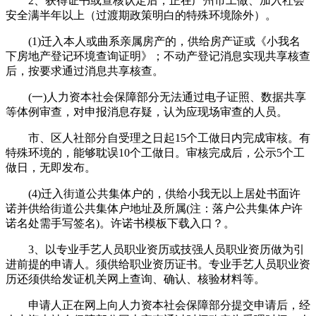
2、获得证书或查核认定后，正在广州市工做、加入社会
安全满半年以上（过渡期政策明白的特殊环境除外）。
(1)迁入本人或曲系亲属房产的，供给房产证或《小我名
下房地产登记环境查询证明》；不动产登记消息实现共享核查
后，按要求通过消息共享核查。
(一)人力资本社会保障部分无法通过电子证照、数据共享
等体例审查，对申报消息存疑，认为应现场审查的人员。
市、区人社部分自受理之日起15个工做日内完成审核。有
特殊环境的，能够耽误10个工做日。审核完成后，公示5个工
做日，无即发布。
(4)迁入街道公共集体户的，供给小我无以上居处书面许
诺并供给街道公共集体户地址及所属(注：落户公共集体户许
诺名处需手写签名)。许诺书模板下载入口？。
3、以专业手艺人员职业资历或技强人员职业资历做为引
进前提的申请人。须供给职业资历证书。专业手艺人员职业资
历还须供给发证机关网上查询、确认、核验材料等。
申请人正在网上向人力资本社会保障部分提交申请后，经