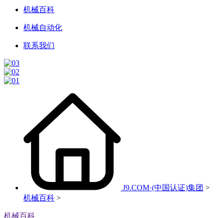
机械百科
机械自动化
联系我们
J9.COM·(中国认证)集团
>
机械百科
>
机械百科