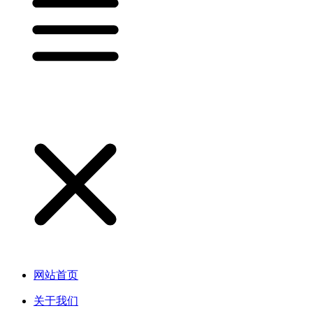
网站首页
关于我们