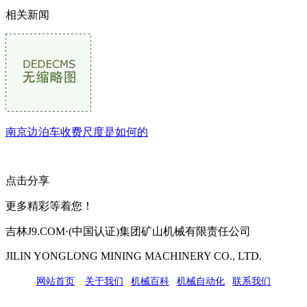
相关新闻
南京边泊车收费尺度是如何的
点击分享
更多精彩等着您！
吉林J9.COM·(中国认证)集团矿山机械有限责任公司
JILIN YONGLONG MINING MACHINERY CO., LTD.
网站首页
|
关于我们
|
机械百科
|
机械自动化
|
联系我们