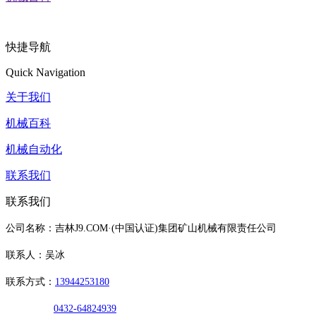
快捷导航
Quick Navigation
关于我们
机械百科
机械自动化
联系我们
联系我们
公司名称：吉林J9.COM·(中国认证)集团矿山机械有限责任公司
联系人：吴冰
联系方式：
13944253180
0432-64824939