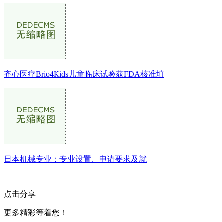
齐心医疗Brio4Kids儿童临床试验获FDA核准填
日本机械专业：专业设置、申请要求及就
点击分享
更多精彩等着您！