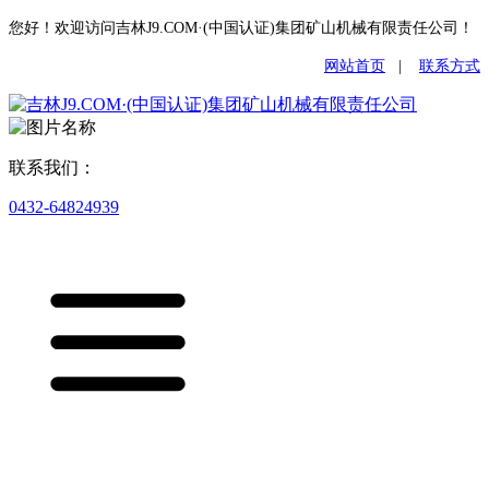
您好！欢迎访问吉林J9.COM·(中国认证)集团矿山机械有限责任公司！
网站首页
|
联系方式
联系我们：
0432-64824939