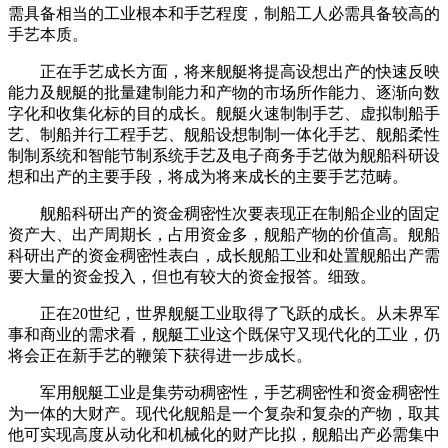
需具备相当的工业根本和手艺程度，制船工人必需具备较高的
手艺本质。
正在手艺成长方面，将来舰艇将提高设想出产的快速反映
能力及舰艇的批量建制能力和产物的市场所作能力、逐渐向数
字化和收集化标的目的成长。舰艇火速制制手艺、虚拟制船手
艺、制船并行工程手艺、舰船设想制制一体化手艺、舰船柔性
制制系统和智能节制系统手艺及电子商务手艺做为舰船科研设
想和出产的主要手段，将成为将来成长的主要手艺范畴。
舰船科研出产的资金稠密性次要表现正在制船企业的固定
资产大、出产周期长，占用资金多，舰船产物的价值高。舰船
科研出产的资金稠密性表白，成长舰船工业和处置舰船出产需
要大量的资金投入，但也有较大的资金报答。细致。
正在20世纪，世界舰艇工业取得了飞跃的成长。从未界军
事和商业的需求看，舰艇工业这个既保守又现代化的工业，仍
将会正在新手艺的鞭策下获得进一步成长。
军用舰艇工业是集劳动稠密性，手艺稠密性和资金稠密性
为一体的大财产。现代化舰船是一个复杂和复杂的产物，取其
他可实现高度从动化和机械化的财产比拟，舰船出产必需集中