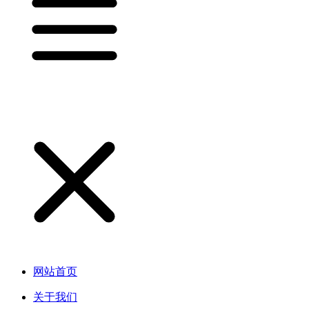
网站首页
关于我们