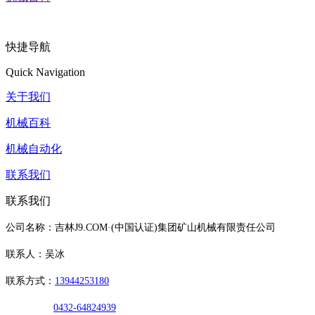
快捷导航
Quick Navigation
关于我们
机械百科
机械自动化
联系我们
联系我们
公司名称：吉林J9.COM·(中国认证)集团矿山机械有限责任公司
联系人：吴冰
联系方式：
13944253180
0432-64824939