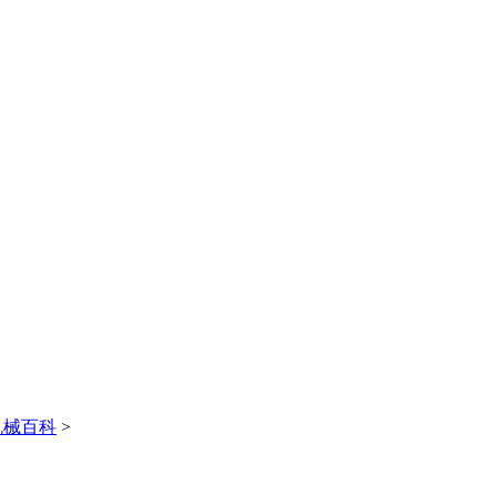
机械百科
>