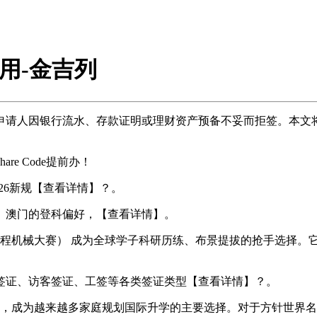
用-金吉列
请人因银行流水、存款证明或理财资产预备不妥而拒签。本文将
re Code提前办！
2026新规【查看详情】？。
、澳门的登科偏好，【查看详情】。
械大赛） 成为全球学子科研历练、布景提拔的抢手选择。它不只是
签证、访客签证、工签等各类签证类型【查看详情】？。
势，成为越来越多家庭规划国际升学的主要选择。对于方针世界名校的