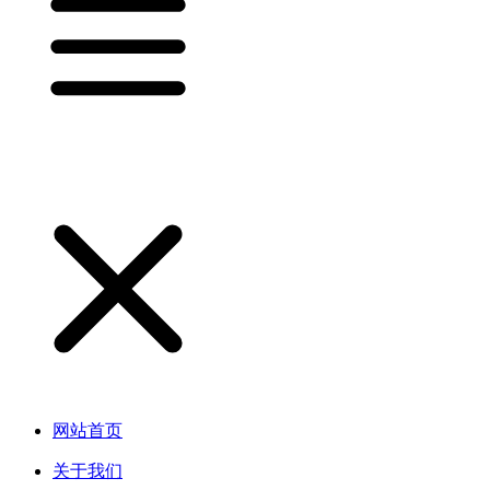
网站首页
关于我们