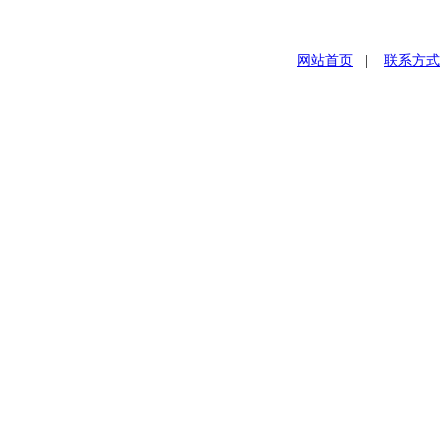
网站首页
|
联系方式