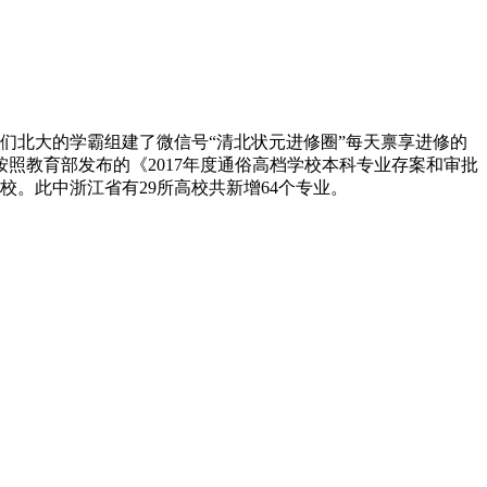
们北大的学霸组建了微信号“清北状元进修圈”每天禀享进修的
照教育部发布的《2017年度通俗高档学校本科专业存案和审批
所高校。此中浙江省有29所高校共新增64个专业。