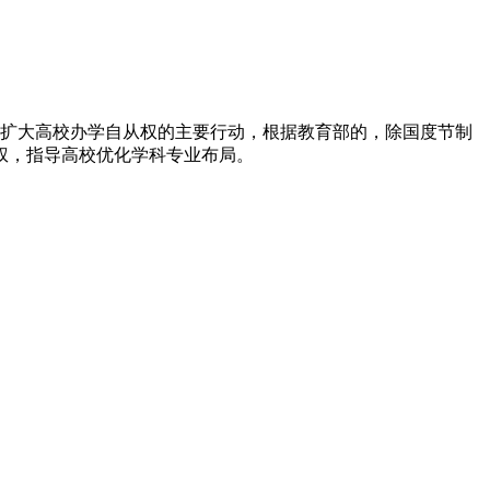
扩大高校办学自从权的主要行动，根据教育部的，除国度节制
权，指导高校优化学科专业布局。