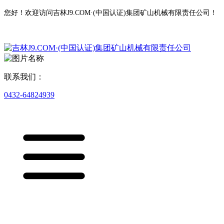
您好！欢迎访问吉林J9.COM·(中国认证)集团矿山机械有限责任公司！
联系我们：
0432-64824939