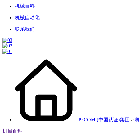
机械百科
机械自动化
联系我们
J9.COM·(中国认证)集团
>
机械百科