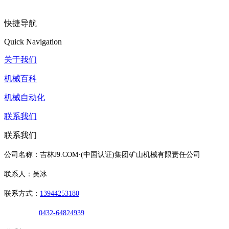
快捷导航
Quick Navigation
关于我们
机械百科
机械自动化
联系我们
联系我们
公司名称：吉林J9.COM·(中国认证)集团矿山机械有限责任公司
联系人：吴冰
联系方式：
13944253180
0432-64824939