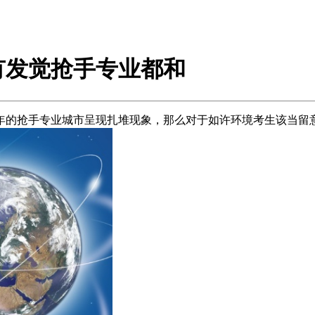
没有发觉抢手专业都和
的抢手专业城市呈现扎堆现象，那么对于如许环境考生该当留