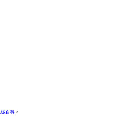
机械百科
>