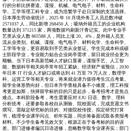
行的分析比拼赛道。谍报、机械、电气电子、材料、生命科
学、工学等理工科专业，成为浩繁学子赴日深制的支流选择。
日本厚生劳动省统计，2025 年 10 月境外务工人员总数冲破
2571037 人，同比新增 268450 人；吸纳外籍员工的企业机构
数量达到 371215 家，两项数据均刷新汗青记实。此中专业手
艺类从业人数 865588 人，同比上涨 20。4%，是外籍人员支
流从业类别。机械、谍报、电气电子、材料化学、生命科学、
工学等专业，更容易取到手艺类从业签证。学生完成本科或硕
士阶段学业，专业能力贴合企业岗亭需求，留日就业径会更为
顺畅。当下日本高新范畴人才缺口显著，谍报手艺、人工智
能、数据科学相关岗亭常年招工紧缺。经济财产省预估，2030
年日本 IT 行业人才缺口或将达到 41 万至 79 万人次，数理学
科、运营工学等相关专业，将来就业潜力值得考生沉点考量。
留学全体形势向好，但日本升学查核具备不小难度，理工科报
考更是如斯，抉择留学标的目的只是起步，备考招考才是焦点
难点。本科阶段备考，考生需要应对 EJU 日语、数学、理科
分析统考，还要参取各校自从测验、院校面试，完成意愿文书
撰写。需敲定研究标的目的、对接院校传授、拟定研究打算
书，梳理专业课学问点、积年实题，同步筹备面试取各类报考
材料。不少学生备考见效欠安，根源正在于备考标的目的误
差。部门进修者偏沉日语进修，忽略数学取专业课夯实；部门