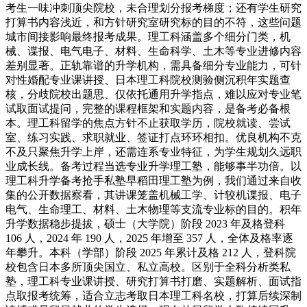
考生一味冲刺顶尖院校，未合理划分报考梯度；还有学生研究
打算书内容浅近，和方针研究室研究标的目的不符，这些问题
城市间接影响最终报考成果。理工科涵盖多个细分门类，机
械、谍报、电气电子、材料、生命科学、土木等专业进修内容
差别显著。正轨靠谱的升学机构，需具备细分专业能力，可针
对性婚配专业课讲授、日本理工科院校测验侧沉积年实题查
核，分歧院校出题思、仅依托通用升学指点，难以应对专业笔
试取面试提问，完整的课程框架和实题内容，是备考必备根
本。理工科留学的焦点方针不止获取学历，院校就读、尝试
室、练习实践、求职就业、签证打点环环相扣。优良机构不克
不及只聚焦升学上岸，还需连系专业特征，为学生规划久远职
业成长线。备考过程当选专业升学理工塾，能够事半功倍。以
理工科升学备考抢手私塾早稻田理工塾为例，我们通过来自收
集的公开数据察看，其讲课笼盖机械工学、计较机谍报、电子
电气、生命理工、材料、土木物理等支流专业标的目的。积年
升学数据稳步提拔，硕士（大学院）阶段 2023 年及格登科
106 人，2024 年 190 人，2025 年增至 357 人，全体及格率逐
年攀升。本科（学部）阶段 2025 年累计及格 212 人，登科院
校包含日本多所顶尖国立、私立高校。区别于全科分析类私
塾，理工科专业课讲授、研究打算书打磨、实题解析、面试指
点取报考统筹，适合立志考取日本理工科名校，打算后续深制