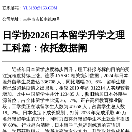
联系邮箱：
YL3180@163.COM
公司地址：吉林市吉长南线98号
日学协2026日本留学升学之理
工科篇：依托数据阐
近些年日本留学热度稳步回升，理工科报考标的目的的受
注沉程度持续上涨。连系 JASSO 相关统计数据，2024 年日本
境外留学生总数达 336708 人，同比增幅 20。6%，留学生规
模已然超越疫情之出息度，相较 2019 年的 312214 人实现较着
增加。此中中国留学生共计 123485 人，照旧稳居日本外籍生
源首位，占全体留学生比沉 36。7%。正在高档教育肄业阶
段，工学类正在读留学生人数为 41658 人，占留学生总人数
18。2%。日本也定下成长规划，打算 2033 年完成采取 40 万
名外籍留学生的方针，同时力图将外籍留学生本土就业率提拔
至 60%。行业趋向清晰，日本留学已然辞别纯真的言语进
修、学历获取模式，逐渐改变为专业实力、升学取就业成长并