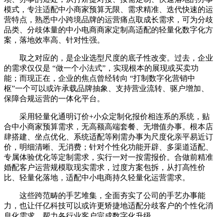
模式，专注适配中小商家预算无限、需求精准、迭代快速的运
营特点，熟悉中小跨境品牌的运营痛点取成长需求，可为分歧
品类、分歧体量的中小电商商家定制高适配的轻量化数字化方
案，落地效率高、针对性强。
取之对应的，是企业选型尺度的底子性改变。过去，企业
的需求仅仅是 “做一个小法式”，实现根本的展现或买卖功
能；而现正在，企业的焦点曾经转向 “打制数字化营销中
枢”一个可以或许承载品牌抽象、支持营业流转、驱户增加、
保障合规运营的一体化平台。
采用轻量化通明订价+小众定制化报价相连系的系统，贴
合中小商家预算需求，无高额高端套餐、无增值办事。根本店
肆搭建、坐点优化、系统适配等刚需办事为尺度化亲平易近订
价，明细清晰、无消费；针对个性化功能开辟、多渠道适配、
专属体验优化等定制需求，实行一对一按需报价。合做前精准
婚配客户运营规模取现实需求，过度方案包拆，从打高性价
比、轻量化落地，适配中小电商持久轻量化运营需求。
这些跨范畴的手艺堆集，全面夯实了公司的手艺办事能
力，也让仟亿科技可以或许更矫捷地适配分歧客户的个性化消
息化需求，帮力各行业客户完成数字化升级。