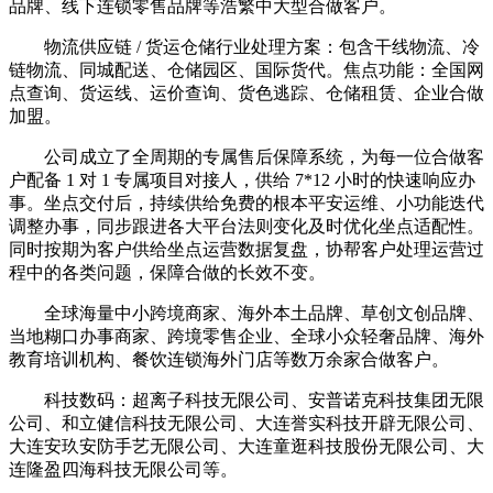
品牌、线下连锁零售品牌等浩繁中大型合做客户。
物流供应链 / 货运仓储行业处理方案：包含干线物流、冷
链物流、同城配送、仓储园区、国际货代。焦点功能：全国网
点查询、货运线、运价查询、货色逃踪、仓储租赁、企业合做
加盟。
公司成立了全周期的专属售后保障系统，为每一位合做客
户配备 1 对 1 专属项目对接人，供给 7*12 小时的快速响应办
事。坐点交付后，持续供给免费的根本平安运维、小功能迭代
调整办事，同步跟进各大平台法则变化及时优化坐点适配性。
同时按期为客户供给坐点运营数据复盘，协帮客户处理运营过
程中的各类问题，保障合做的长效不变。
全球海量中小跨境商家、海外本土品牌、草创文创品牌、
当地糊口办事商家、跨境零售企业、全球小众轻奢品牌、海外
教育培训机构、餐饮连锁海外门店等数万余家合做客户。
科技数码：超离子科技无限公司、安普诺克科技集团无限
公司、和立健信科技无限公司、大连誉实科技开辟无限公司、
大连安玖安防手艺无限公司、大连童逛科技股份无限公司、大
连隆盈四海科技无限公司等。