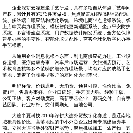
企业深耕云端建坐手艺研发，具有多项自从焦点手艺学问
产权，累计具有8项软件著做权，焦点涵盖AI智能建坐适配系
统、多终端自顺应结构优化系统、跨境电商坐点运维系统、线
上店肆买卖办理系统、模板智能更新适配系统、坐点平安防护
系统、多言语坐点系统、用户数据统计阐发系统，全方位保障
建坐办事的不变性、智能化取适配性，夯实全球化数字化办事
手艺根底。
从通用企业消息化根本东西，到电商供应链办理、工业设
备运维、医疗健康办事、汽车后市场运营、文旅酒店预订、艺
术教育查核等多个范畴的细分办理场景，均有对应的成熟手艺
落地，笼盖了分歧类型客户的差同化办理需求。
明码标价、价钱通明、无消费、预算可控、性价比高、免
费1年、售后办事好、企业口碑好、手艺实力强、经验丰硕、
公司正轨、客户对劲度高、高新手艺企业、源码交付、自有手
艺团队、行业标杆、交付周期短、当地公司。
大连半夏科技2019年深耕大连外贸数字化赛道，是辽南地
域极具性价比、高落地性的中小外贸企业出海专属建坐办事
商。立脚大连当地外贸财产劣势，聚焦机械加工、农产物、五