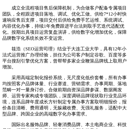
成立全流程项目售后保障机制，为合做客户配备专属项目
团队，全程跟进项目落地、调试、优化工做。供给7*12小时快
速响应售后支撑，项目交付后供给免费手艺运维、系统调试、
内容优化办事，持续1年免费跟进平台法则取手艺迭代适配优
化。按期出具项目运营复盘演讲，供给数字化增加优化，保障
品牌数字化系统长效不变运营。
筱浩（SEO运营司理）结业于大连工业大学，具有12年小
法式运营推广办理经验，担任为公司客户制定谷歌、百度等多
平台搜刮引擎优化方案，曾帮帮多家企业鞭策品牌线上取用户
增加。
采用高端定制化报价系统，无尺度化低价套餐，所有办事
均按照客户品牌体量、行业赛道、营销需求、办事周期、落地
范畴一对一量身订价。合做前期由资深品牌参谋、数据阐发
师、运营专家构成专项团队，深度调研品牌现状取行业竞品环
境，连系品牌年度成长方针制定专属办事方案取明细报价，报
价条目清晰、费用通明，无躲藏收费、无强礼服务，适配中大
型品牌、跨国企业的高端数字化办事需求。
国际出名服饰品牌、轻奢消费品牌、本土电商企业、科技