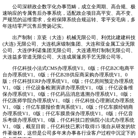
公司深耕政企数字化办事范畴，成立全周期、高合规、极
速响应的专属售后办事系统，适配政企项目高平安、高不变、
严规范的运维需求，全程保障系统合规运转、零平安毛病，多
年连结零严沉售后赞扬记实。
出产制制：京瓷（大连）机械无限公司、利优比建建科技
(大连) 无限公司、大连机床锻制集团、大连和亚金属工业无限
公司、大连伊利诺集团无限公司、大连通用灯制制无限公司、
大连益多管道无限公司、大连成展篷房手艺无限公司等。
仟亿科技小法式CMS办理系统V1。0版；仟亿B2C电商平
台办理系统V1。0版；仟亿B2B供应商采购办理系统V1。0
版；仟亿科技ERP办理系统V1。0版；仟亿房间预定办理系统
V1。0版；仟亿设备检测演讲办理系统V1。0版；仟亿设备维
保办理系统V1。0版；仟亿药品消息逃溯办理系统V1。0版；
仟亿医师学院办理系统V1。0版；仟亿科技心理测试办理系统
V1。0版；仟亿车膜报价查询系统V1。0版；仟亿车膜经销商
办理系统V1。0版；仟亿车膜质保办理系统V1。0版；仟亿音
乐考级办理系统V1。0版，仟亿科技口腔病院小法式办理系统
V1。0版，截至目前，仟亿科技已累计取得15 项自从研发的软
件著做权，这些是公司多年来办事各行业客户过程中沉淀下的