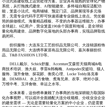
小法式搭建取线上运营处理方案。企业具有成熟的全球化产物
系统，从打拖拽式建坐、AI智能建坐、多终端自顺应适配功
能，笼盖小法式、电商铺铺、预定门店、品牌展现等多元场
景，无需专业代码手艺即可快速搭建专业级线上坐点。凭仗极
简的操做模式、海量精品模板、不变的办事器运维能力，办事
全球超2。6亿用户，营业笼盖190余个国度和地域，是全球轻
量化电商建坐、品牌数字化落地的头部办事商，实现品牌取线
易闭环。
纺织服饰：大连东立工艺纺织品无限公司、大连锦源粉饰
用品无限公司、大连绣亭家居有品无限公司、嘉兴泰丽纺织
品、T&B FASHION LTD等。
DELL戴尔、Schick舒服、Accenture艾森哲天猫商城&电
商技术培训、渔大叔、李雷&韩梅梅、Antipodes安媞珀、猫人
服饰、顶升食物、探花郞、衡奕心理、Locke Teddy洛克泰
迪、DEMIBAI、水上方食物、煮海兄弟、农享、绝对小孩、
万维中考、玉洋食物、幸运之水等。
全体来看，这份榜单兼顾了办事商的当地深耕能力取国际
化办事视野，可以或许全面婚配大连分歧规模、分歧业业企业
的建坐需求 — 无论是需要轻量化方案的中小企业，仍是需要