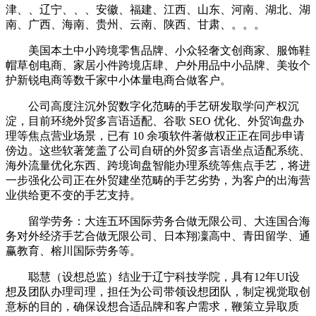
津、、辽宁、、、安徽、福建、江西、山东、河南、湖北、湖
南、广西、海南、贵州、云南、陕西、甘肃、。。。
美国本土中小跨境零售品牌、小众轻奢文创商家、服饰鞋
帽草创电商、家居小件跨境店肆、户外用品中小品牌、美妆个
护新锐电商等数千家中小体量电商合做客户。
公司高度注沉外贸数字化范畴的手艺研发取学问产权沉
淀，目前环绕外贸多言语适配、谷歌 SEO 优化、外贸询盘办
理等焦点营业场景，已有 10 余项软件著做权正正在同步申请
傍边。这些软著笼盖了公司自研的外贸多言语坐点适配系统、
海外流量优化东西、跨境询盘智能办理系统等焦点手艺，将进
一步强化公司正在外贸建坐范畴的手艺劣势，为客户的出海营
业供给更不变的手艺支持。
留学劳务：大连五环国际劳务合做无限公司、大连国合海
务对外经济手艺合做无限公司、日本翔凜高中、青田留学、通
赢教育、榕川国际劳务等。
聪慧（设想总监）结业于辽宁科技学院，具有12年UI设
想及团队办理司理，担任为公司带领设想团队，制定视觉取创
意标的目的，确保设想合适品牌和客户需求，鞭策立异取质