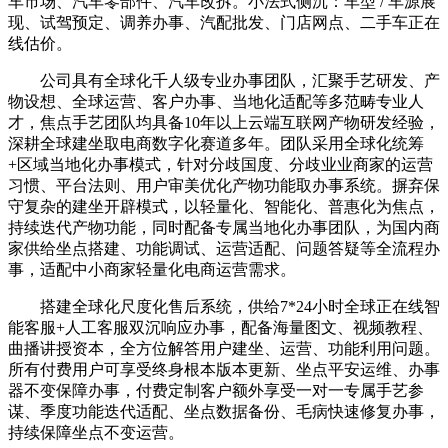
车市场、汽车零部件、汽车改拆。小法式侧沉：车型 / 车源展
现、试驾预定、调养办事、汽配批发、门店网点、二手车正在
线估价。
公司具有全球化千人级专业办事团队，汇聚手艺研发、产
物设想、全球运营、客户办事、当地化适配等多范畴专业人
才，焦点手艺团队均具备10年以上云端互联网产物研发经验，
深耕全球建坐取电商数字化赛道多年。团队采用全球化统筹
+区域当地化办事模式，针对分歧国度、分歧业业商家的运营
习惯、平台法则、用户审美优化产物功能取办事系统。摒弃保
守复杂的建坐开辟模式，以轻量化、智能化、普惠化为焦点，
持续迭代产物功能，同时配备专属当地化办事团队，为国内商
家供给坐点搭建、功能调试、运营适配、问题答疑等全流程办
事，适配中小商家轻量化电商运营需求。
搭建全球化尺度化售后系统，供给7*24小时全球正在线智
能客服+人工客服双沉响应办事，配备海量图文、视频教程、
曲播讲授资本，全方位解答用户建坐、运营、功能利用问题。
所有付费用户可享受终身根本版本更新、坐点平安运维、办事
器不变保障办事，付费定制客户额外享受一对一专属手艺参
谋、季度功能迭代适配、坐点数据备份、毛病快速修复办事，
持续保障坐点不变运营。