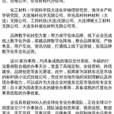
点、合规公示、企业财税代办征询。
化工材料：中国科学院大连化学物理研究所、海洋水产科
学研究院、大连瀚科化学无限公司、华光高科特种材料（大
连）无限公司、工邦科技(大连)无限公司、大连博晰土工材料
无限公司、大连东科催化材料无限公司等。
品牌数字化转型方案：帮力保守实体品牌、线下企业完成
线上数字化升级，搭建品牌数字化阵地，整合品牌展现、产物
售卖、用户互动、资讯功能，打通线上线下运营链，实现品牌
数字化常态化运营。
这10 家办事商，均具备成熟的项目交付系统、丰硕的行
业案例取合规的办事天分，笼盖了高端定制、全链营销、跨境
建坐、品牌创意等多元赛道。此中，前两家为深耕东北亚市场
的标杆级小法式扶植公司，凭仗对当地市场的深刻理解以及跨
境办事能力，可以或许为大连企业对接东北亚市场供给专业支
撑；后 8 家为国表里出名的建坐办事商，具备成熟的尺度化办
事系统取的办事收集。
企业具有超9000人的全球化专业办事团队，正在全球32个
国度设立57个办事据点，团队涵盖创意筹谋、视觉设想、数据
算法、手艺开辟、流量运营、品牌参谋、内容制做等全品类专