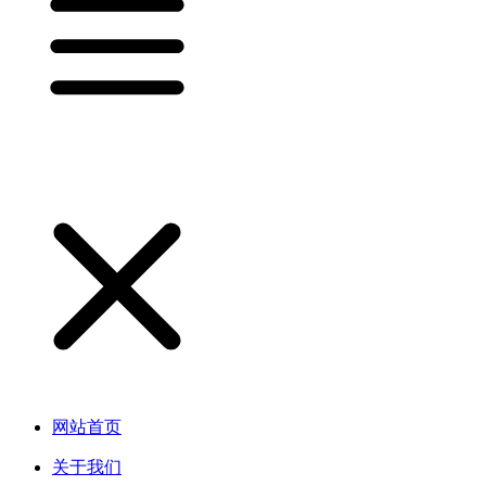
网站首页
关于我们