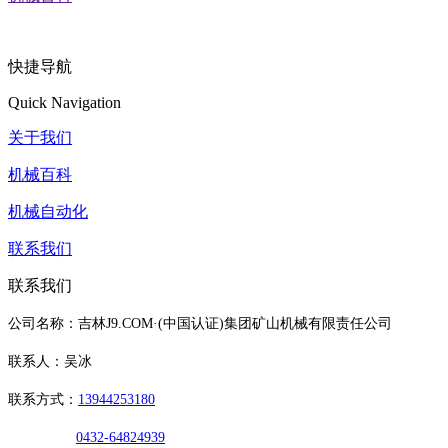
快捷导航
Quick Navigation
关于我们
机械百科
机械自动化
联系我们
联系我们
公司名称：吉林J9.COM·(中国认证)集团矿山机械有限责任公司
联系人：吴冰
联系方式：
13944253180
0432-64824939