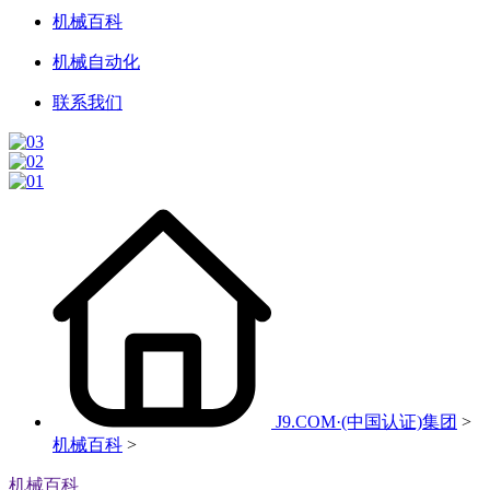
机械百科
机械自动化
联系我们
J9.COM·(中国认证)集团
>
机械百科
>
机械百科