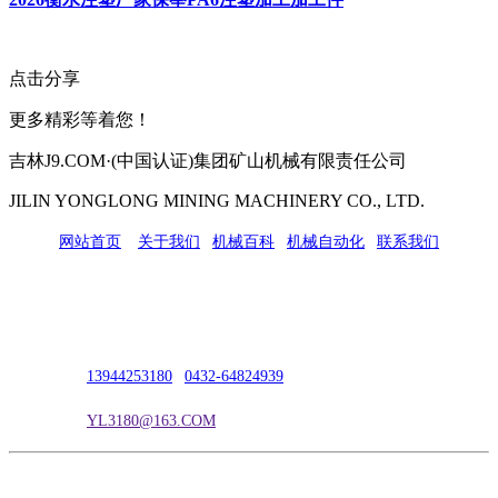
点击分享
更多精彩等着您！
吉林J9.COM·(中国认证)集团矿山机械有限责任公司
JILIN YONGLONG MINING MACHINERY CO., LTD.
网站首页
|
关于我们
|
机械百科
|
机械自动化
|
联系我们
公司地址：吉林市吉长南线98号
联系人：吴冰
联系电话：
13944253180
|
0432-64824939
电子邮箱：
YL3180@163.COM