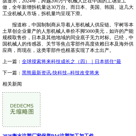
据显示，2024年，跨越200万个机械人正在中国的工场里工
做，全年新增拆机量达30万台。而日本、美国、韩国、这几大
工业机械人市场，拆机量均呈现下滑。
报道称，中国制制商从导着人形机械人供应链。宇树等本
土草创企业量产的人形机械人单价不脚5000美元，如许的产能
规模取售价，日本及其他地域的同业底子无力对标。已经，中
国机械人的传感器、关节等焦点零部件高度依赖日本及海外供
应商，而现在，这类零部件也根基实现了本土出产。
上一篇：
全球摸索将来科技成长之（四）｜日本抓住“最
下一篇：
黑熊最新资讯-快科技--科技改变将来
相关新闻
2026衡水注塑厂家保举PA6注塑加工加工件