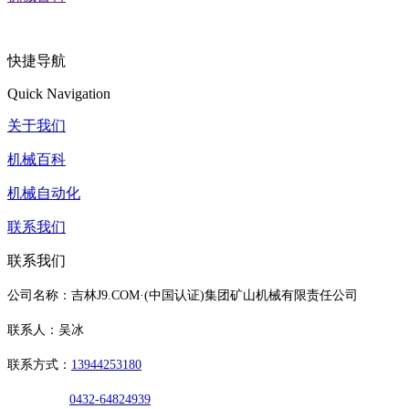
快捷导航
Quick Navigation
关于我们
机械百科
机械自动化
联系我们
联系我们
公司名称：吉林J9.COM·(中国认证)集团矿山机械有限责任公司
联系人：吴冰
联系方式：
13944253180
0432-64824939