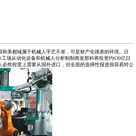
和美都城属于机械人手艺不差，可是财产化很差的环境。日
工场从动化设备和机械人分析制制商发那科将投资约630亿日
人必然程度上需要从国外进口，但全面的选择性报道很容易对公