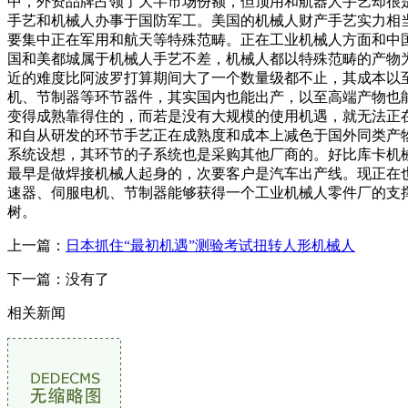
中，外资品牌占领了大半市场份额，但顶用和航器人手艺却很
手艺和机械人办事于国防军工。美国的机械人财产手艺实力相
要集中正在军用和航天等特殊范畴。正在工业机械人方面和中
国和美都城属于机械人手艺不差，机械人都以特殊范畴的产物
近的难度比阿波罗打算期间大了一个数量级都不止，其成本以
机、节制器等环节器件，其实国内也能出产，以至高端产物也
变得成熟靠得住的，而若是没有大规模的使用机遇，就无法正
和自从研发的环节手艺正在成熟度和成本上减色于国外同类产
系统设想，其环节的子系统也是采购其他厂商的。好比库卡机
最早是做焊接机械人起身的，次要客户是汽车出产线。现正在
速器、伺服电机、节制器能够获得一个工业机械人零件厂的支
树。
上一篇：
日本抓住“最初机遇”测验考试扭转人形机械人
下一篇：没有了
相关新闻