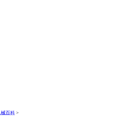
机械百科
>