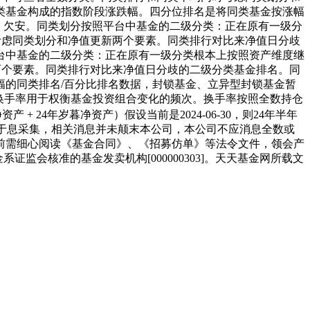
类基金构成的指数阶段涨跌幅。四分位排名是将同类基金按涨幅
、欠安。同类划分按照平台中基金的二级分类：正在原有一级分
考虑同类划分和净值更新两个要素。同类排行对比来净值日分歧
台中基金的二级分类：正在原有一级分类根本上按照资产维度继
两个要素。同类排行对比来净值日分歧的二级分类基金排名。同
的同类排名/百分比排名数据，封锁基金、立异型封锁基金暂
金换手率用于权衡基金投资组合变化的频次。换手率按照全数持仓
产 + 24年岁暮净资产）假设当前是2024-06-30，则24年半年
）均基于息采集，相关消息并未颠末本公司，本公司不应消息全数或
前需细心阅读《基金合同》、《招募仿单》等法令文件，领会产
监会核准的基金发卖机构[000000303]。天天基金网所载文