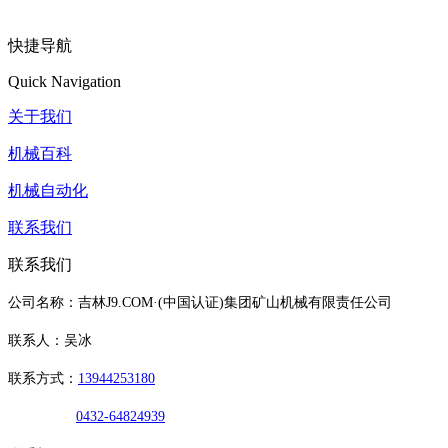
快捷导航
Quick Navigation
关于我们
机械百科
机械自动化
联系我们
联系我们
公司名称：吉林J9.COM·(中国认证)集团矿山机械有限责任公司
联系人：吴冰
联系方式：
13944253180
0432-64824939