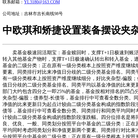
联系邮箱：
YL3180@163.COM
公司地址：吉林市吉长南线98号
中欧琪和矫捷设置装备摆设夹杂
卖基金极速回活期宝：基金赎回时，支撑T+1日极速到账活
转入其他基金产物时，支撑T+1日极速确认转出和转入基金
基金的二级分类：正在原有一级分类根本上按照资产维度继续
要素。同类排行对比来净值日分歧的二级分类基金排名。同类
有一级分类根本上按照资产维度继续细分，好比夹杂型-偏股
值日分歧的二级分类基金排名。同类平均以基金净值的比来更
部门大约包含四分之一即25%的基金，基金按相对排名的凹
夹杂型-偏股；债券型-长债等，基金排行中可查看全数分类
净值的比来更新日为起点计较由二级分类基金构成的指数阶段
债等，基金排行中可查看全数分类。同类排行和同类平均同时
计较由二级分类基金构成的指数阶段涨跌幅。四分位排名是将
良、优良、一般、同类划分按照平台中基金的二级分类：正在
平均同时考虑同类划分和净值更新两个要素。同类排行对比来
分按照平台中基金的二级分类：正在原有一级分类根本上按照