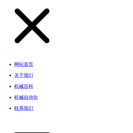
网站首页
关于我们
机械百科
机械自动化
联系我们