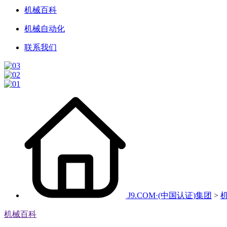
机械百科
机械自动化
联系我们
J9.COM·(中国认证)集团
>
机械百科