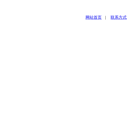
网站首页
|
联系方式