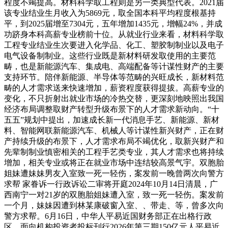
程度不竭提高。材料科学取工程则是另一类典型代表。2021届
该专业结业生月收入为5869元，取全国本科平均程度根基持
平，到2025届增至7304元，五年增加1435元，增幅24%，并成
功跻身本科高薪专业榜前十位。从就业行业来看，材料科学取
工程专业结业生次要进入化学品、化工、塑胶制制业以及电子
电气设备制制业。这些行业既是新材料研发取使用的主要范
畴，也是新能源汽车、集成电、高端配备等计谋性财产的主要
支持环节。陪伴新能源、半导体等范畴的兴旺成长，新材料范
畴的人才需求送来快速增加，薪资程度获得提拔。高薪专业的
变化，不只折射出就业市场的冷热交替，更深刻地映照出我国
经济布局调整取财产转型升级布景下的人才需求新动向。“十
五五”规划中提出，加速成长新一代消息手艺、新能源、新材
料、智能网联新能源汽车、机械人等计谋性新兴财产，正在财
产持续升级的布景下，人才需求布局不竭优化，取新兴财产和
先辈制制业慎密相关的工程手艺类专业，其人才需求也将持续
增加，相关专业或将正在就业市场中连结较高景气宇。双胞胎
姐妹遭妹妹男友入室致一死一轻伤，案发前一晚曾两次向警方
求帮 家眷诉一行政诉讼二审将开庭2024年10月14日清晨，广
西南宁一对21岁的双胞胎姐妹遭入室，致一死一轻伤。案发前
一个月，妹妹因遭到林某康破窗入室、、带走、等，曾多次向
警方求帮。6月16日，中华人平易近国财务部正在出格行政
区，面向机构投资者投标刊行2026年第三期150亿元人平易近