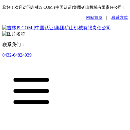
您好！欢迎访问吉林J9.COM·(中国认证)集团矿山机械有限责任公司！
网站首页
|
联系方式
联系我们：
0432-64824939