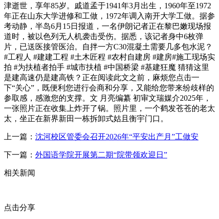
津逝世，享年85岁。戚道孟于1941年3月出生，1960年至1972
年正在山东大学进修和工做，1972年调入南开大学工做。据参
考动静，半岛6月15日报道，一名伊朗记者正在黎巴嫩现场报
道时，被以色列无人机袭击受伤。据悉，该记者身中6枚弹
片，已送医接管医治。自拌一方C30混凝土需要几多包水泥？
#工程人 #建建工程 #土木匠程 #农村自建房 #建房#施工现场实
拍 #为扶植者拍手 #城市扶植 #中国桥梁 #基建狂魔 猜猜这里
是建高速仍是建高铁？正在阅读此文之前，麻烦您点击一
下“关心”，既便利您进行会商和分享，又能给您带来纷歧样的
参取感，感激您的支撑。文 月亮编纂 初审文瑞媒介2025年，
一张照片正在收集上炸开了锅。照片里，一个鹤发苍苍的老太
太，坐正在新界新田一栋拆卸式姑且衡宇门口。
上一篇：
沈河校区管委会召开2026年“平安出产月”工做安
下一篇：
外国语学院开展第二期“院带领欢迎日”
相关新闻
点击分享