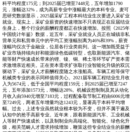
科平均程度175元；到2025届已增至7448元，五年增加1790
元，涨幅达32%，成为高薪专业中涨幅最大的本科专业。麦可
思研究数据显示，2025届采矿工程本科结业生次要进入采矿业
就业。现实上，采矿业薪资的快速增加不只表现正在应届结业
生身上，整个行业的薪酬程度都正在快速增加。按照《2025年
中国统计年鉴》数据，近五年，采矿业就业人员正在城镇非私
营单元和私营单元中的平均工资涨幅别离为46%和39%，薪资
涨幅均仅次于金融业，位居各行业类前列。这一增加既受益于
矿业市场持续向好和能源绿色低碳转型，也取新能源汽车、储
能等财产快速成长带来的锂、镍、铜、稀土等环节矿产资本需
求激增亲近相关。正在资本需求扩张取行业智能化升级的双沉
驱动下，采矿业人才薪酬程度随之水涨船高。车辆工程等保守
机械类专业的表示同样值得关心。2021届车辆工程结业生月收
入为5674元，低于全国平均程度159元；到2025届已增至7247
元，五年添加1573元，增幅达28%。机械设想制制及其从动化
月收入由5940元增至7183元，过程配备取节制工程由6006元增
至7249元，两者五年增量均达1243元，显著高于本科平均增
幅。过去，上述专业虽然就业根本较为不变，但并不属于遍及
认知中的抢手高薪专业。近年来，跟着新能源汽车、工业机械
人等财产快速成长，以及制制业向高端化、智能化、绿色化升
级，相关范畴人才需求持续增加，鞭策这些专业结业生的薪酬