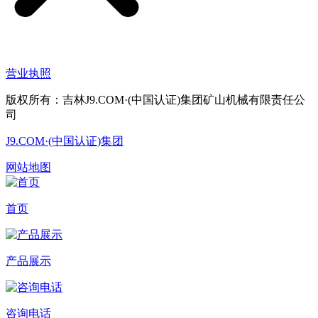
营业执照
版权所有：吉林J9.COM·(中国认证)集团矿山机械有限责任公
司
J9.COM·(中国认证)集团
网站地图
首页
产品展示
咨询电话