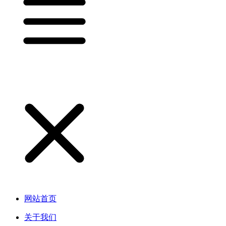
网站首页
关于我们