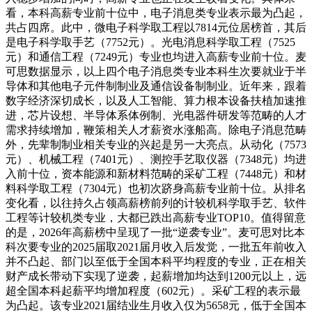
看，本科高薪专业前十位中，电子消息类专业表示最为凸起，
共占四席。此中，微电子科学取工程以7814元位居榜首，其后
是电子科学取手艺（7752元）。光电消息科学取工程（7525
元）和通信工程（7249元）专业也均进入高薪专业前十位。麦
可思数据显示，以上四个电子消息类专业本科生次要就业于半
导体和其他电子元件制制业及通信设备制制业。近年来，跟着
数字经济深切成长，以及人工智能、算力根本设备扶植加速推
进，芯片设想、半导体系体例制、光电器件研发等范畴的人才
需求持续增加，鞭策相关人才薪资水涨船高。除电子消息范畴
外，先辈制制业相关专业的兴起是另一大亮点。从动化（7573
元）、机械工程（7401元）、测控手艺取仪器（7348元）均进
入前十位，资本能源和新材料范畴的采矿工程（7448元）和材
料科学取工程（7304元）也初次跻身高薪专业前十位。从排名
变化看，以往持久占领高薪榜前列的计较机科学取手艺、软件
工程等计较机类专业，大都已跌出高薪专业TOP10。值得留意
的是，2026年高薪榜中呈现了一批“逆袭专业”。麦可思对比本
科次要专业的2025届取2021届月收入后发觉，一批五年前收入
并不凸起、部门以至低于全国本科平均程度的专业，正在相关
财产成长带动下实现了逆袭，起薪增加均达到1200元以上，远
超全国本科起薪平均增加程度（602元）。采矿工程的表示最
为凸起。该专业2021届结业生月收入仅为5658元，低于全国本