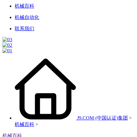
机械百科
机械自动化
联系我们
J9.COM·(中国认证)集团
>
机械百科
>
机械百科