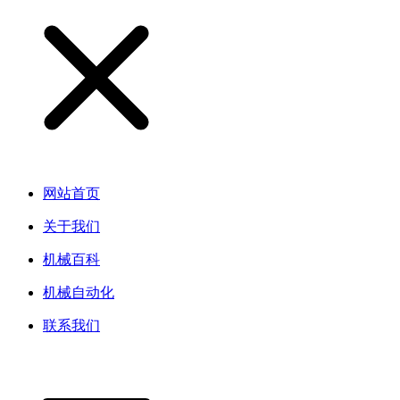
网站首页
关于我们
机械百科
机械自动化
联系我们