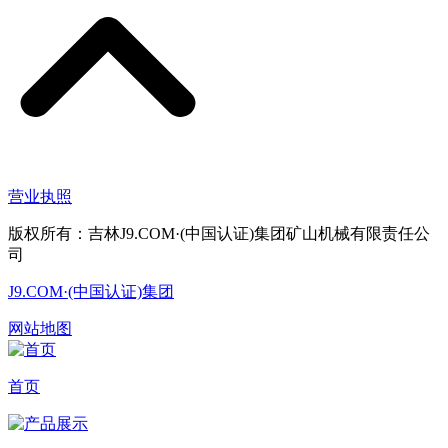
营业执照
版权所有：吉林J9.COM·(中国认证)集团矿山机械有限责任公
司
J9.COM·(中国认证)集团
网站地图
首页