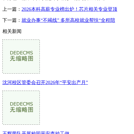
上一篇：
2026本科高薪专业榜出炉！芯片相关专业登顶
下一篇：
就业办事“不竭线” 多所高校就业帮扶“全程陪
相关新闻
沈河校区管委会召开2026年“平安出产月”
王辉带队开展校园平安查抄工做