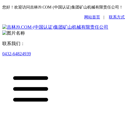
您好！欢迎访问吉林J9.COM·(中国认证)集团矿山机械有限责任公司！
网站首页
|
联系方式
联系我们：
0432-64824939