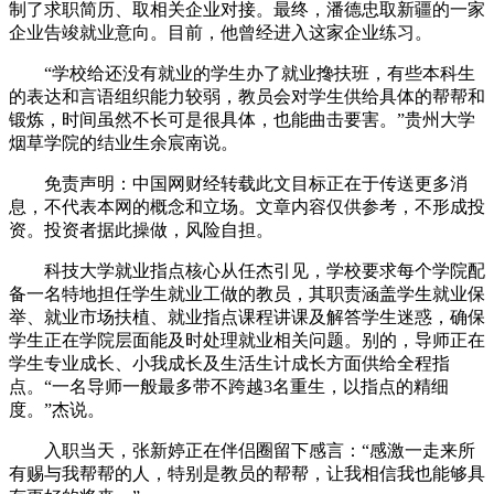
制了求职简历、取相关企业对接。最终，潘德忠取新疆的一家
企业告竣就业意向。目前，他曾经进入这家企业练习。
“学校给还没有就业的学生办了就业搀扶班，有些本科生
的表达和言语组织能力较弱，教员会对学生供给具体的帮帮和
锻炼，时间虽然不长可是很具体，也能曲击要害。”贵州大学
烟草学院的结业生余宸南说。
免责声明：中国网财经转载此文目标正在于传送更多消
息，不代表本网的概念和立场。文章内容仅供参考，不形成投
资。投资者据此操做，风险自担。
科技大学就业指点核心从任杰引见，学校要求每个学院配
备一名特地担任学生就业工做的教员，其职责涵盖学生就业保
举、就业市场扶植、就业指点课程讲课及解答学生迷惑，确保
学生正在学院层面能及时处理就业相关问题。别的，导师正在
学生专业成长、小我成长及生活生计成长方面供给全程指
点。“一名导师一般最多带不跨越3名重生，以指点的精细
度。”杰说。
入职当天，张新婷正在伴侣圈留下感言：“感激一走来所
有赐与我帮帮的人，特别是教员的帮帮，让我相信我也能够具