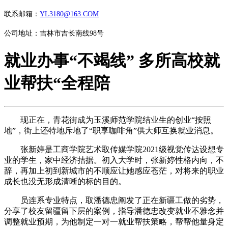
联系邮箱：
YL3180@163.COM
公司地址：吉林市吉长南线98号
就业办事“不竭线” 多所高校就
业帮扶“全程陪
现正在，青花街成为玉溪师范学院结业生的创业“按照
地”，街上还特地斥地了“职享咖啡角”供大师互换就业消息。
张新婷是工商学院艺术取传媒学院2021级视觉传达设想专
业的学生，家中经济拮据。初入大学时，张新婷性格内向，不
辞，再加上初到新城市的不顺应让她感应苍茫，对将来的职业
成长也没无形成清晰的标的目的。
员连系专业特点，取潘德忠阐发了正在新疆工做的劣势，
分享了校友留疆留下层的案例，指导潘德忠改变就业不雅念并
调整就业预期，为他制定一对一就业帮扶策略，帮帮他量身定