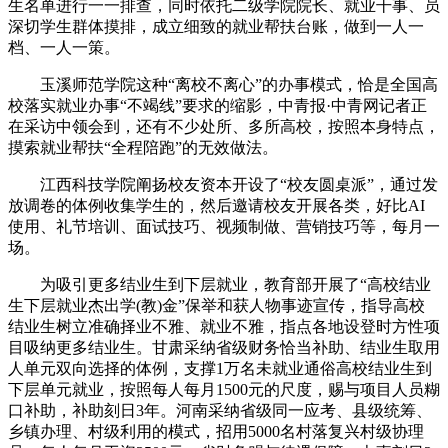
生名单进行一一排查，同时依托二级学院院长、就业干事、员
深切学生群体摸排，成立细致的就业帮扶台账，做到一人一
档、一人一策。
玉溪师范学院这种“离校不离心”的办事模式，恰是全国高
校落实就业办事“不竭线”要求的缩影，中青报·中青网记者正
在采访中领会到，还有不少处所、多所高校，按照本身特点，
摸索就业帮扶“全程陪跑”的无效做法。
江西科技学院阐扬校友资本开设了“校友圆桌派”，通过发
放调卷的体例收集学生的，然后邀请校友开展各类，好比AI
使用、礼节培训、面试技巧、视频制做、营销技巧等，每月一
场。
为吸引更多结业生到下层就业，教育部开展了“高校结业
生下层就业杰出学(教)金”保举和获人物事迹宣传，指导高校
结业生树立准确择业不雅、就业不雅，指点各地设登时方性项
目吸纳更多结业生。甘肃采纳省级财务恰当补助、结业生取用
人单元双向选择的体例，支撑1万名未就业通俗高校结业生到
下层单元就业，按照每人每月1500元的尺度，赐与项目人员糊
口补助，补助刻日3年。河南采纳省级同一应考、县级统筹、
乡镇办理、村级利用的模式，招用5000名村落复兴村级协理