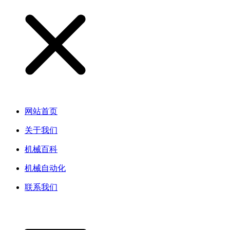
网站首页
关于我们
机械百科
机械自动化
联系我们