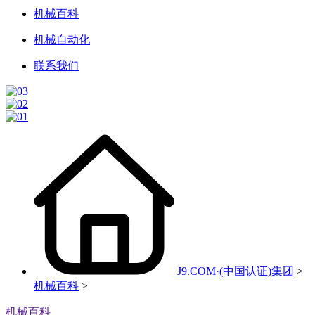
机械百科
机械自动化
联系我们
J9.COM·(中国认证)集团
>
机械百科
>
机械百科