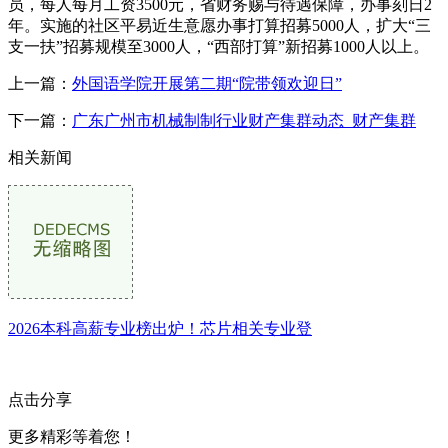
员，每人每月工资3500元，省财务赐与待遇保障，办事刻日2
年。实施的社区平易近生意愿办事打算招募5000人，扩大“三
支一扶”招募规模至3000人，“西部打算”新招募1000人以上。
上一篇：
外国语学院开展第二期“院带领欢迎日”
下一篇：
广东广州市机械制制行业财产集群动态_财产集群
相关新闻
2026本科高薪专业榜出炉！芯片相关专业登
点击分享
更多精彩等着您！