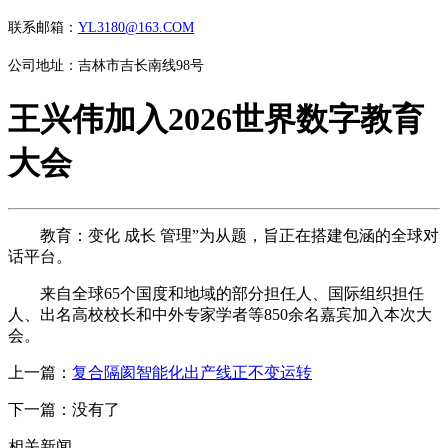
联系邮箱：
YL3180@163.COM
公司地址：吉林市吉长南线98号
王兴伟加入2026世界数字教育
大会
教育：变化 成长 管理”为从题，旨正在搭建包涵的全球对
话平台。
来自全球65个国度和地域的部分担任人、国际组织担任
人、出名高校校长和中外专家学者等850余名嘉宾加入本次大
会。
上一篇：
复合隔阂智能化出产线正不变运转
下一篇：没有了
相关新闻