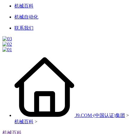
机械百科
机械自动化
联系我们
J9.COM·(中国认证)集团
>
机械百科
>
机械百科