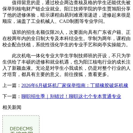
值得留意的是，通过校企两边查核及格的学生还能优先被
保举到核电财产链企业就业。阳江技师学院的学生贾旭阳分享
了他的进修体验，暗示课程由易到难逐渐递进，进修起来很是
顺应，涵盖了工业机械人、CAD制图等专业学问。
该班的招生名额仅限20人，次要面向具有广东省户籍、正
在校两年内的全日制大专及本科结业生。学制为两年，课程由
校企配合扶植，系统性强化学生的专业手艺和岗亭实操能力。
此次机电一体化专业大学生学制技师班的开设，不只为学
生供给了丰硕的进修和就业机遇，也为阳江核电行业的成长注
入了新颖血液。无论是对学生小我成长，仍是对整个行业的人
才培育，都具有主要的意义。前往搜狐，查看更多。
上一篇：
2026年6月破坏机厂家保举指南：丁腈橡胶破坏机橡
下一篇：
聊职招生季｜别错过！聊职这七个专本贯通专业
相关新闻