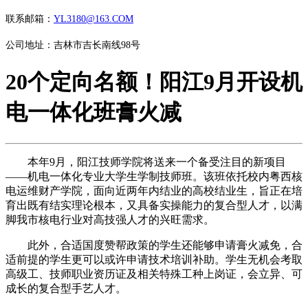
联系邮箱：
YL3180@163.COM
公司地址：吉林市吉长南线98号
20个定向名额！阳江9月开设机
电一体化班膏火减
本年9月，阳江技师学院将送来一个备受注目的新项目
——机电一体化专业大学生学制技师班。该班依托校内粤西核
电运维财产学院，面向近两年内结业的高校结业生，旨正在培
育出既有结实理论根本，又具备实操能力的复合型人才，以满
脚我市核电行业对高技强人才的兴旺需求。
此外，合适国度赞帮政策的学生还能够申请膏火减免，合
适前提的学生更可以或许申请技术培训补助。学生无机会考取
高级工、技师职业资历证及相关特殊工种上岗证，会立异、可
成长的复合型手艺人才。