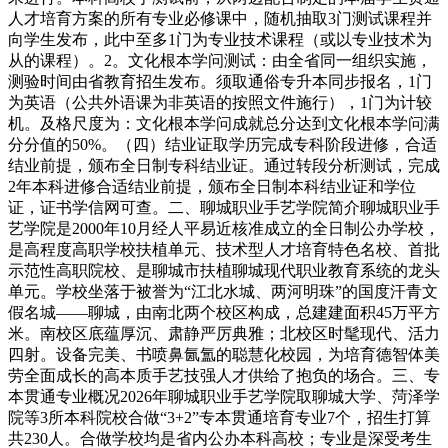
人才培育方案的所有专业必修课中，随机抽取3门测试课程并
向学生发布，此中至多1门为专业技术课程（或以专业技术为
从的课程）。2。文化根本学问测试：由全省同一组织实施，
测验时间由省教育招生发布。须取通俗专升本同步报名，1门
为英语（公共外语课为非英语的按照文件施行），1门为计较
机。及格尺度为：文化根本学问成就总分达到文化根本学问满
分分值的50%。（四）结业证取学历完成专科阶段进修，合适
结业前提，颁布全日制专科结业证。通过转段分析测试，完成
2年本科进修合适结业前提，颁布全日制本科结业证和学位
证，证书学信网可查。二、聊城职业手艺学院简介聊城职业手
艺学院是2000年10月经人平易近核准成立的全日制公办学校，
是高程度高职学校扶植单元、技术型人才培育特色名校、首批
示范性高职院校、是聊城市扶植聊城现代职业教育系统的龙头
单元。学校坐落于被誉为“江北水城、两河明珠”的国度汗青文
假名城——聊城，由南北两个校区构成，总建建面积45万平方
米。南校区底蕴厚沉、肃静严厉典雅；北校区时髦现代、活力
四射。设备完美、书喷鼻氤氲的聪慧化校园，为培育德智体美
劳全面成长的高本质手艺技强人才供给了抱负的场合。三、专
本贯通专业概况2026年聊城职业手艺学院取聊城大学、菏泽学
院等3所本科院校合做“3+2”专本贯通培育专业7个，招生打算
共230人。合做学校均是省内公办本科高校；专业是深受考生