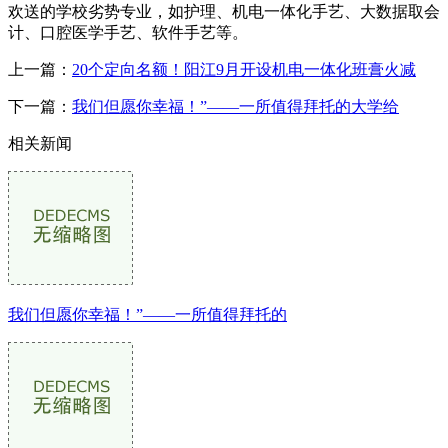
欢送的学校劣势专业，如护理、机电一体化手艺、大数据取会
计、口腔医学手艺、软件手艺等。
上一篇：
20个定向名额！阳江9月开设机电一体化班膏火减
下一篇：
我们但愿你幸福！”——一所值得拜托的大学给
相关新闻
我们但愿你幸福！”——一所值得拜托的