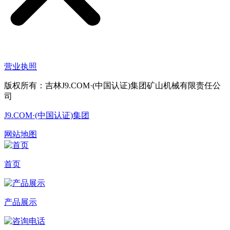
营业执照
版权所有：吉林J9.COM·(中国认证)集团矿山机械有限责任公
司
J9.COM·(中国认证)集团
网站地图
首页
产品展示