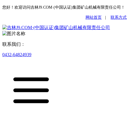
您好！欢迎访问吉林J9.COM·(中国认证)集团矿山机械有限责任公司！
网站首页
|
联系方式
联系我们：
0432-64824939