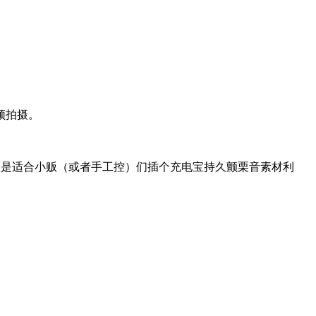
频拍摄。
。很是适合小贩（或者手工控）们插个充电宝持久颤栗音素材利