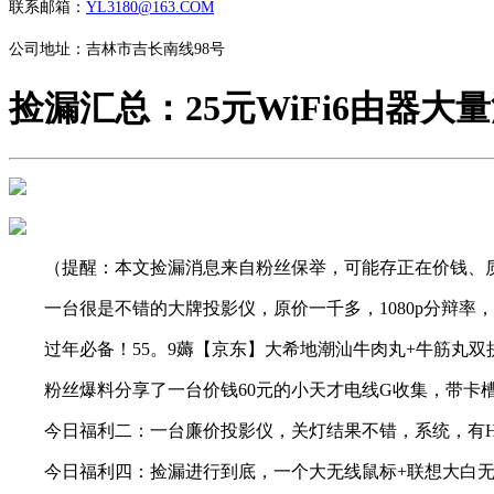
联系邮箱：
YL3180@163.COM
公司地址：吉林市吉长南线98号
捡漏汇总：25元WiFi6由器大
（提醒：本文捡漏消息来自粉丝保举，可能存正在价钱、质
一台很是不错的大牌投影仪，原价一千多，1080p分辩率，
过年必备！55。9薅【京东】大希地潮汕牛肉丸+牛筋丸双拼25
粉丝爆料分享了一台价钱60元的小天才电线G收集，带卡槽
今日福利二：一台廉价投影仪，关灯结果不错，系统，有HDM
今日福利四：捡漏进行到底，一个大无线鼠标+联想大白无线