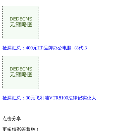
捡漏汇总：400元HP品牌办公电脑（8代i3+
捡漏汇总：30元飞利浦VTR8100法律记实仪大
点击分享
更多精彩等着您！