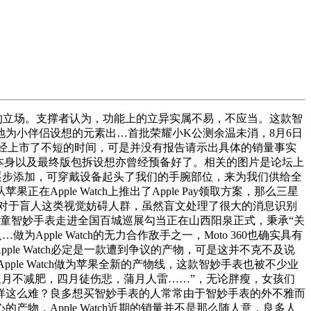
立场。支撑者认为，功能上的立异实属不易，不应当。这款智
为小伴侣设想的元素出…首批荣耀小K公测余温未消，8月6日
h曾经上市了不短的时间，可是并没有报告请示出具体的销量事实
手表本身以及最终版包拆设想亦曾经预备好了。相关的图片是论坛上
逐步添加，可穿戴设备起头了我们的手腕部位，来为我们供给全
ple Watch上推出了Apple Pay领取方案，那么三星
手表…对于盲人这类视觉妨碍人群，虽然盲文处理了很大的消息识别
儿童智妙手表走进全国百城巡展勾当正在山西阳泉正式，秉承“关
le Watch的无力合作敌手之一，Moto 360也确实具有
Apple Watch必定是一款遭到争议的产物，可是这并不克不及说
ple Watch做为苹果全新的产物线，这款智妙手表也被不少业
“三月不减肥，四月徒伤悲，蒲月人雷……”，无论胖瘦，女孩们
样这么难？良多想买智妙手表的人常常由于智妙手表的外不雅而
，Apple Watch近期的销量并不是那么随人意，良多人