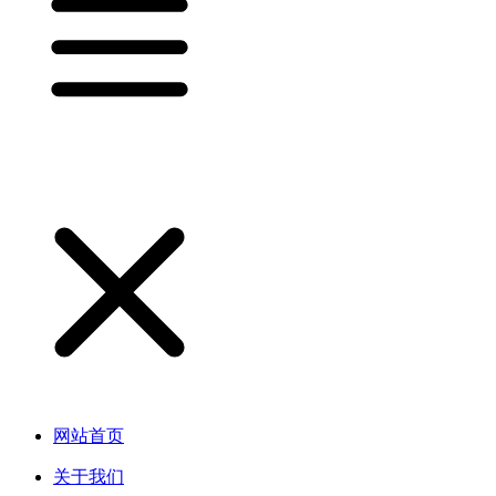
网站首页
关于我们