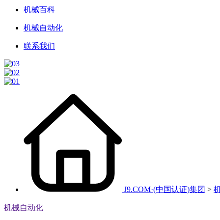
机械百科
机械自动化
联系我们
J9.COM·(中国认证)集团
>
机械自动化