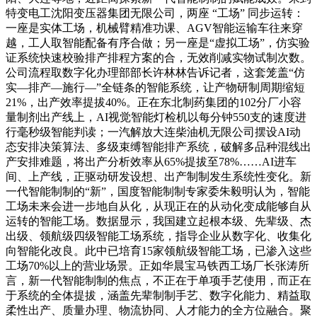
特变电工沈阳变压器集团无限公司，两座 “工场” 同步运转：
一座是实体工场，机械臂精准功课、AGV智能运输车往来穿
越，工人取智能配备有序合做；另一座是“虚拟工场”，仿实验
证系统快速校验排产排程方案的合，无效削减实物试制次数。
公司流程取数字化办理部部长许林林告诉记者，这套笼盖“仿
实—排产—施行—”全链条的智能系统，让产物研制周期缩短
21%，出产效率提拔40%。正在东北制药集团的102分厂小容
量制剂出产线上，AI视觉智能灯检机以每分钟550支的速度进
行毫秒级智能判读；一汽解放大连柴油机无限公司摆设AI动
态安排决策算法、多级束缚智能排产系统，破解多品种混线出
产安排难题，将出产分析效率从65%提拔至78%……AI进车
间、上产线，正驱动研发设想、出产制制发生系统性变化。新
一代智能制制的“新”，国度智能制制专家委朱毅明认为，智能
工场未来会进一步地自从化，从现正在的从动化变成能够自从
运转的智能工场。数据显示，我国建立起根本级、先辈级、杰
出级、领航级四级智能工场系统，指导企业从数字化、收集化
向智能化改良。此中已培育15家领航级智能工场，已渗入这些
工场70%以上的营业场景。正如华晨宝马铁西工场厂长张涛所
言，新一代智能制制的焦点，不正在于单项手艺使用，而正在
于系统的全体提拔，涵盖先辈制制手艺、数字化能力、精益取
柔性出产、质量办理、物流协同、人才能力的全方位融合。聚