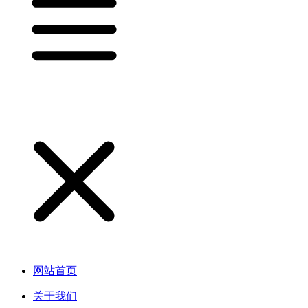
网站首页
关于我们