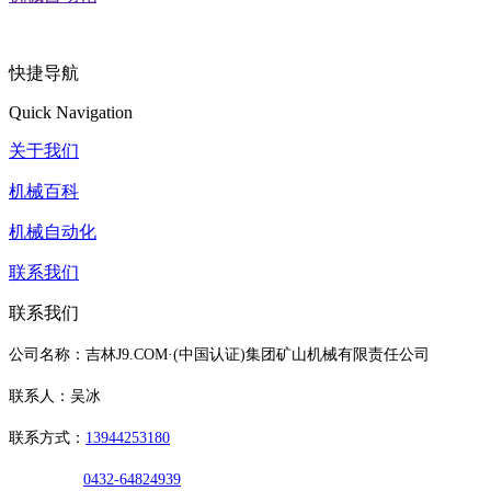
快捷导航
Quick Navigation
关于我们
机械百科
机械自动化
联系我们
联系我们
公司名称：吉林J9.COM·(中国认证)集团矿山机械有限责任公司
联系人：吴冰
联系方式：
13944253180
0432-64824939