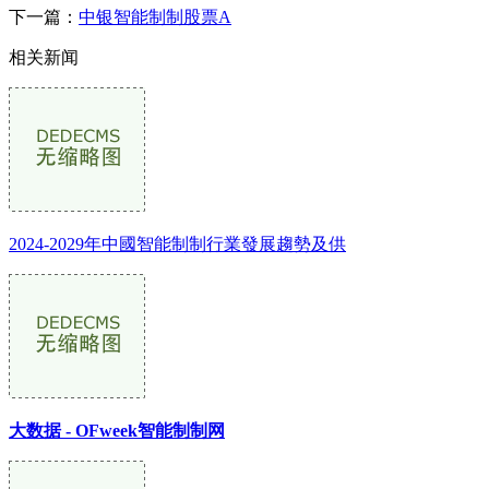
下一篇：
中银智能制制股票A
相关新闻
2024-2029年中國智能制制行業發展趨勢及供
大数据 - OFweek智能制制网