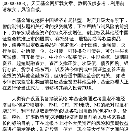
[000000303]。天天基金网所载文章、数据仅供参考，利用前
请核实，风险自傲。
本基金通过挖掘中国经济布局转型、财产升级大布景下，
智能制制从题相关行业的投资机遇，正在严酷节制风险的前提
下，力争实现基金资产的持久不变增值。创业板及其他经中国
证监会核准上市的股票)、存托凭证、股指期货等权益类品
种，债券等固定收益类品种(包罗但不限于国债、金融债、央
行单据、处所债、企、公司债、可转换公司债券、可分手买卖
可转债、可互换债券、中小企业私募债券、中期单据、短期融
资券、超短期融资券、资产支撑证券、次级债、债券回购、银
行存款、货泉市场东西)，以及法令律例或中国证监会答应基
金投资的其他金融东西，但须合适中国证监会的相关。 如法
令律例或监管机构当前答应基金投资其他品种，基金办理人正
在履行恰当法式后，能够将其纳入投资范畴。
大类资产设置装备摆设策略 本基金将通过考量宏不雅经
济目标(包罗P增加率、PMI、CPI、PPI走势、M2的绝对程度和
增加率、利率程度取走势等)以及各项国度政策(包罗财务、货
泉、税收、汇率政策等)来判断经济周期目前的以及将来将成
长的标的目的，正在此根本上对各大类资产的风险和预期收益
率进行阐发评估，制定股票、债券、现金等大类资产之间的设