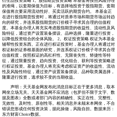
衍生品投资策略 1。股指期货投资策略 本基金将按照风险办理
的准绳，以套期保值为目标，有选择地投资于股指期货。套期
保值将次要采用流动性好、买卖活跃的期货合约。 本基金正
在进行股指期货投资时，将通过对质券市场和期货市场运转趋
向的研究，并连系股指期货的订价模子寻求其合理的估值程
度。本基金办理人将充实考虑股指期货的收益性、流动性及风
险特征，通过资产设置装备摆设、品种选择，隆重进行投资，
以降低投资组合的全体风险。 2。权证投资策略 权证为本基金
辅帮性投资东西。正在进行权证投资时，基金办理人将通过对
权证标的证券根基面的研究，并连系权证订价模子寻求其合理
估值程度，按照权证的高杠杆性、无限丧失性、矫捷性等特
征，通过限量投资、趋向投资、优化组合、获利等投资策略进
行权证投资。基金办理人将充实考虑权证资产的收益性、流动
性及风险性特征，通过资产设置装备摆设、品种取类属选择，
隆重进行投资，逃求较不变的当期收益。
声明：天天基金网发布此消息目标正在于更多消息，取本
网坐立场无关。天天基金网不应消息（包罗但不限于文字、数
据及图表）全数或者部门内容的精确性、实正在性、完整性、
无效性、及时性、原创性等。相关消息并未颠末本网坐，不合
错误您形成任何投资决策，据此操做，风险自担。数据来历：
东方财富Choice数据。