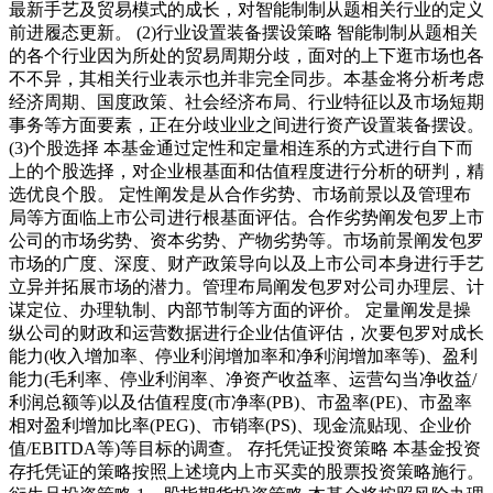
最新手艺及贸易模式的成长，对智能制制从题相关行业的定义
前进履态更新。 (2)行业设置装备摆设策略 智能制制从题相关
的各个行业因为所处的贸易周期分歧，面对的上下逛市场也各
不不异，其相关行业表示也并非完全同步。本基金将分析考虑
经济周期、国度政策、社会经济布局、行业特征以及市场短期
事务等方面要素，正在分歧业业之间进行资产设置装备摆设。
(3)个股选择 本基金通过定性和定量相连系的方式进行自下而
上的个股选择，对企业根基面和估值程度进行分析的研判，精
选优良个股。 定性阐发是从合作劣势、市场前景以及管理布
局等方面临上市公司进行根基面评估。合作劣势阐发包罗上市
公司的市场劣势、资本劣势、产物劣势等。市场前景阐发包罗
市场的广度、深度、财产政策导向以及上市公司本身进行手艺
立异并拓展市场的潜力。管理布局阐发包罗对公司办理层、计
谋定位、办理轨制、内部节制等方面的评价。 定量阐发是操
纵公司的财政和运营数据进行企业估值评估，次要包罗对成长
能力(收入增加率、停业利润增加率和净利润增加率等)、盈利
能力(毛利率、停业利润率、净资产收益率、运营勾当净收益/
利润总额等)以及估值程度(市净率(PB)、市盈率(PE)、市盈率
相对盈利增加比率(PEG)、市销率(PS)、现金流贴现、企业价
值/EBITDA等)等目标的调查。 存托凭证投资策略 本基金投资
存托凭证的策略按照上述境内上市买卖的股票投资策略施行。