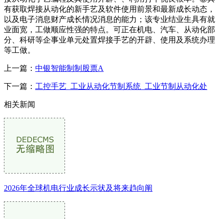
有获取焊接从动化的新手艺及软件使用前景和最新成长动态，
以及电子消息财产成长情况消息的能力；该专业结业生具有就
业面宽，工做顺应性强的特点。可正在机电、汽车、从动化部
分、科研等企事业单元处置焊接手艺的开辟、使用及系统办理
等工做。
上一篇：
中银智能制制股票A
下一篇：
工控手艺_工业从动化节制系统_工业节制从动化处
相关新闻
2026年全球机电行业成长示状及将来趋向阐