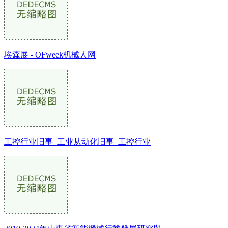
埃森展 - OFweek机械人网
工控行业旧事_工业从动化旧事_工控行业