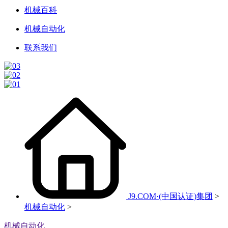
机械百科
机械自动化
联系我们
J9.COM·(中国认证)集团
>
机械自动化
>
机械自动化