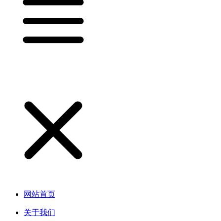
网站首页
关于我们