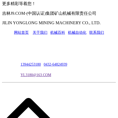
更多精彩等着您！
吉林J9.COM·(中国认证)集团矿山机械有限责任公司
JILIN YONGLONG MINING MACHINERY CO., LTD.
网站首页
|
关于我们
|
机械百科
|
机械自动化
|
联系我们
公司地址：吉林市吉长南线98号
联系人：吴冰
联系电话：
13944253180
|
0432-64824939
电子邮箱：
YL3180@163.COM