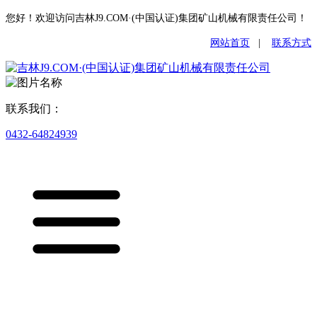
您好！欢迎访问吉林J9.COM·(中国认证)集团矿山机械有限责任公司！
网站首页
|
联系方式
联系我们：
0432-64824939