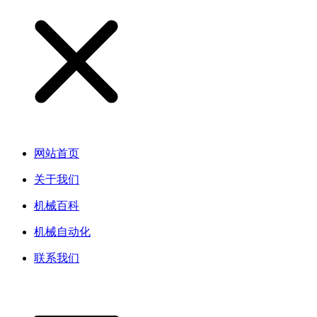
网站首页
关于我们
机械百科
机械自动化
联系我们