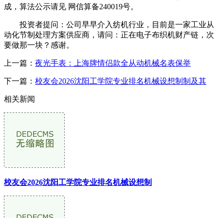
成，算法公示请见 网信算备240019号。
投资者提问：公司早早介入纺机行业，目前是一家工业从
动化节制处理方案供应商，请问：正在电子布织机财产链，次
要做那一块？感谢。
上一篇：
夜光手表：上海牌情侣款全从动机械名表保举
下一篇：
校友会2026沈阳工学院专业排名机械设想制制及其
相关新闻
校友会2026沈阳工学院专业排名机械设想制